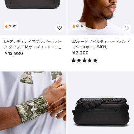
NEW
NEW
UAアンディナイアブル バックパッ
UAヤード ノベルティ ヘッドバンド
ク ダッフル Mサイズ（トレーニン
（ベースボール/MEN）
グ/UNISEX）
￥2,200
￥12,980