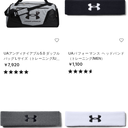
UAアンディナイアブル5.0 ダッフル
UAパフォーマンス ヘッドバンド
バッグ Lサイズ（トレーニング/UNI
（トレーニング/MEN）
SEX）
￥1,100
￥7,920