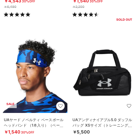
￥4,543
￥1,540
30%OFF
30%OFF
￥6,490
￥2,200
SOLD OUT
SALE
UAヤード ノベルティ ベースボール
UAアンディナイアブル5.0 ダッフル
ヘッドバンド （1本入り）（ベース
バッグ XSサイズ（トレーニング/U
ボール/MEN）
NISEX）
￥1,540
￥5,500
30%OFF