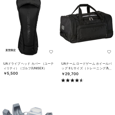
直営限定
UAドライブ ヘッド カバー （ユーテ
UAチーム ロードゲーム ホイールバ
ィリティ）（ゴルフ/UNISEX）
ッグ II Lサイズ（トレーニング/ME
N）
￥5,500
￥29,700