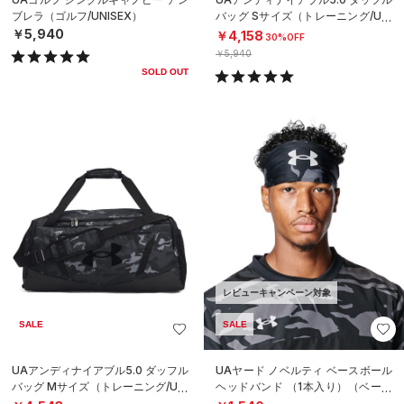
ブレラ（ゴルフ/UNISEX）
バッグ Sサイズ（トレーニング/UNI
SEX）
￥5,940
￥4,158
30%OFF
￥5,940
SOLD OUT
レビューキャンペーン対象
SALE
SALE
UAアンディナイアブル5.0 ダッフル
UAヤード ノベルティ ベースボール
バッグ Mサイズ（トレーニング/UNI
ヘッドバンド （1本入り）（ベース
SEX）
ボール/MEN）