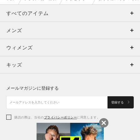
すべてのアイテム
メンズ
メンズ
ウィメンズ
トップス
ウィメンズ
キッズ
トップス
ボトムス
キッズ
トップス
ボトムス
シューズ
シューズ
メールマガジンに登録する
ボトムス
シューズ
アクセサリー
アクセサリー
登録する
シューズ
アクセサリー
購読の際は、当社の
プライバシーポリシー
に同意します。
アクセサリー
スポーツブラ