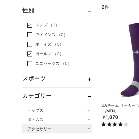
2件
通常価格
（2）
性別
セール
（0）
メンズ
（2）
ウィメンズ
（0）
ボーイズ
（0）
ガールズ
（0）
ユニセックス
（0）
スポーツ
ベースボール
（0）
カテゴリー
バスケットボール
（0）
UAチーム サッカー
トップス
ー/MEN）
ゴルフ
（0）
￥1,870
ボトムス
トレーニング
すべてのトップス
（0）
アクセサリー
すべてのボトムス
ランニング
（0）
（2）
ベースレイヤー