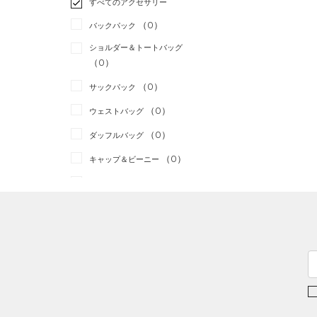
すべてのアクセサリー
（0）
スポーツスタイル
（0）
レギンス&タイツ
（5）
Tシャツ
（0）
アメリカンフットボール
バックパック
（5）
ショートパンツ
（2）
タンクトップ
（0）
ショルダー＆トートバッグ
（0）
パンツ(ロングパンツ)
（1）
ポロシャツ
（0）
サッカー
（2）
（0）
スウェット＆フリース
（0）
ロングTシャツ
リカバリー
（0）
（0）
サックパック
（0）
アンダーウェア
（0）
パーカー&トレーナー
その他
（0）
（0）
ウェストバッグ
（0）
スカート
（0）
ジャケット
（0）
ダッフルバッグ
（0）
スイムウェア
（0）
ジャージ
（0）
キャップ＆ビーニー
（1）
ベスト
（0）
ベルト
（0）
ダウン・コート
（0）
グローブ・手袋
（0）
スポーツブラ
（0）
アイウェア
（0）
セットアップ
リストバンド＆ヘッドバンド
（0）
（0）
スイムウェア
（0）
スポーツマスク
（2）