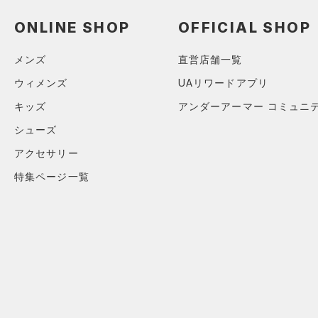
ソックス
（0）
ネックウォーマー
ONLINE SHOP
OFFICIAL SHOP
（0）
スリーブ
メンズ
直営店舗一覧
（0）
タオル
ウィメンズ
UAリワードアプリ
（0）
ボール
キッズ
アンダーアーマー コミュニ
（0）
イヤホン＆ヘッドホン
シューズ
（0）
ウォーターボトル
アクセサリー
（0）
その他
特集ページ一覧
シューズ
すべてのシューズ
サイズ
（0）
スポーツシューズ
S(22cm)
カラー
（0）
スパイク
M(23cm)
スポーツスタイルシューズ
ML(24cm)
（2）