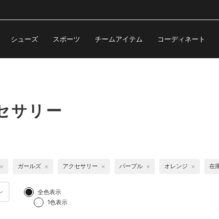
シューズ
スポーツ
チームアイテム
コーディネート
セサリー
ガールズ
アクセサリー
パープル
オレンジ
在
全色表示
1色表示