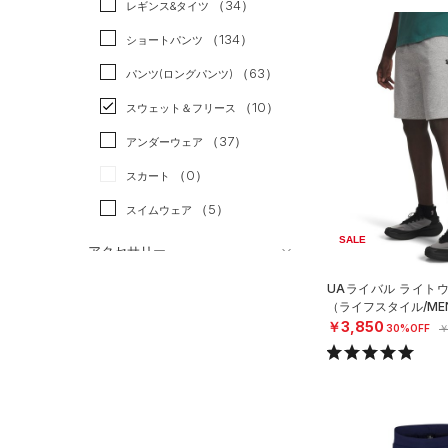
（34）
スポーツスタイル
（5）
レギンス&タイツ
（203）
Tシャツ
アメリカンフットボール
（134）
ショートパンツ
（48）
タンクトップ
（0）
（63）
パンツ(ロングパンツ)
（51）
ポロシャツ
サッカー
（0）
（10）
スウェット＆フリース
（25）
ロングTシャツ
リカバリー
（0）
（37）
アンダーウェア
（13）
パーカー&トレーナー
その他
（0）
（0）
スカート
（39）
ジャケット
（5）
スイムウェア
（22）
ジャージ
SALE
（4）
ベスト
アクセサリー
シューズ
（2）
ダウン・コート
すべてのアクセサリー
UAライバル ライト
（ライフスタイル/ME
（2）
スポーツブラ
すべてのシューズ
（39）
バックパック
サイズ
￥3,850
30%OFF
￥
（0）
（82）
セットアップ
スポーツシューズ
ショルダー＆トートバッグ
（10）
YXS(120cm)
カラー
（10）
（1）
スイムウェア
スパイク
YS(130cm)
（13）
サックパック
スポーツスタイルシューズ
YM(140cm)
（30）
価格
（10）
ウェストバッグ