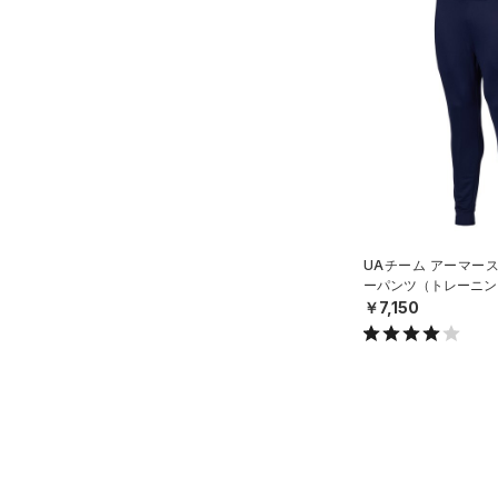
ブラック
ホワイト
ブラウン
グリーン
YL(150cm)
（14）
サンダル
（15）
ダッフルバッグ
テクノロジー
YXL(160cm)
（41）
キャップ＆ビーニー
～
円
円
XS
ブルー
パープル
レッド
イエロー
（7）
FLOW(フロー)
（0）
ベルト
在庫
S
HOVR(ホバー)
（0）
（36）
グローブ・手袋
M
オレンジ
その他
在庫あり
CHARGED(チャージド)
（0）
限定
（12）
アイウェア
L
MICRO G(マイクロＧ)
（0）
リストバンド＆ヘッドバンド
XL
直営限定
（2）
コレクション
（9）
TRIBASE(トライベース)
2XL
公式サイト限定
（0）
UAチーム アーマー
（0）
（0）
スポーツマスク
3XL
ーパンツ（トレーニング
プロジェクトロック
（1）
在庫残りわずか
（0）
RUSH(ラッシュ)
（0）
￥7,150
（67）
ソックス
4XL
ステフィン・カリー
（0）
ISO-CHILL(アイソチル)
（0）
5XL
（1）
ネックウォーマー
アジア限定
（0）
Tech(テック)
（0）
6XL
（8）
スリーブ
COLDGEAR ARMOUR(コール
（10）
ドギアアーマー)
タオル
（0）
HEATGEAR ARMOUR(ヒート
（0）
ボール
ギアアーマー)
（0）