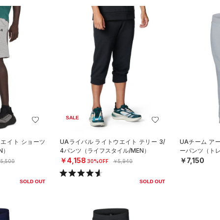
SALE
ウエイト ショーツ
UAライバル ライトウエイト テリー 3/
UAチーム ア
N）
4パンツ（ライフスタイル/MEN）
ーパンツ（トレー
￥4,158
￥7,150
5,500
30%OFF
￥5,940
SOLD OUT
SOLD OUT