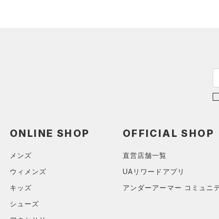
（0）
イヤホン＆ヘッドホン
STORM(ストーム)
（0）
（5）
ウォーターボトル
COLDGEAR INFRARED(コー
（11）
その他
ルドギアインフラレッド)
（0）
AUXETIC(オーゼティック)
（0）
Charged Cotton(チャージド
コットン)
（0）
Rival Fleece(ライバルフリー
ス)
（0）
ONLINE SHOP
OFFICIAL SHOP
Armour Fleece(アーマーフリ
ース)
（0）
メンズ
直営店舗一覧
ウィメンズ
UAリワードアプリ
キッズ
アンダーアーマー コミュニ
シューズ