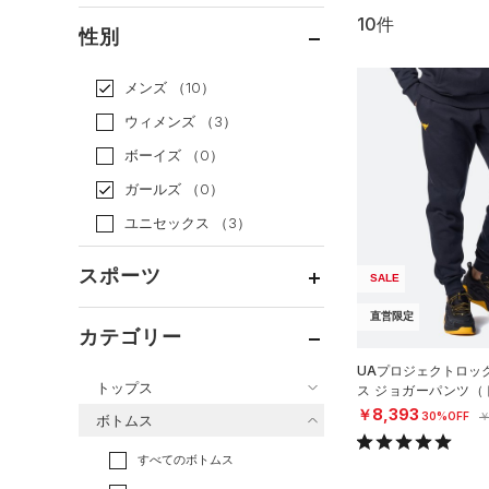
10件
通常価格
（5）
性別
セール
（5）
メンズ
（10）
ウィメンズ
（3）
ボーイズ
（0）
ガールズ
（0）
ユニセックス
（3）
スポーツ
SALE
直営限定
ベースボール
（0）
カテゴリー
バスケットボール
（0）
UAプロジェクトロッ
トップス
ス ジョガーパンツ（
ゴルフ
（0）
N）
￥8,393
30%OFF
￥
ボトムス
トレーニング
すべてのトップス
（5）
すべてのボトムス
ランニング
（0）
（128）
ベースレイヤー