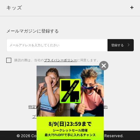
キッズ
トップス
ボトムス
キッズ
トップス
ボトムス
シューズ
シューズ
メールマガジンに登録する
ボトムス
シューズ
アクセサリー
アクセサリー
登録する
シューズ
アクセサリー
購読の際は、当社の
プライバシーポリシー
に同意します。
アクセサリー
スポーツブラ
レギンス＆タイツ
特定商取引法に基づく通販の表記
会員規約
プライバシーポリシー
© 2026 Copyright DOME Corporation. All Rights Reserved.