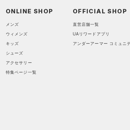
アクセサリー
すべてのボトムス
ONLINE SHOP
OFFICIAL SHOP
シューズ
すべてのアクセサリー
（9）
レギンス&タイツ
すべてのシューズ
（5）
バックパック
（14）
ショートパンツ
サイズ
メンズ
直営店舗一覧
（23）
スポーツシューズ
（1）
ショルダー＆トートバッグ
（3）
パンツ(ロングパンツ)
ウィメンズ
UAリワードアプリ
カテゴリーを選択してください。
カラー
（8）
スパイク
（1）
サックパック
（0）
スウェット＆フリース
キッズ
アンダーアーマー コミュニ
スポーツスタイルシューズ
（1）
ウェストバッグ
（5）
シューズ
アンダーウェア
（10）
（0）
ダッフルバッグ
（0）
アクセサリー
ブラック
スカート
ホワイト
ブラウン
グリーン
（1）
サンダル
（9）
キャップ＆ビーニー
特集ページ一覧
（0）
スイムウェア
（3）
ベルト
ブルー
パープル
レッド
イエロー
（17）
グローブ・手袋
（3）
アイウェア
オレンジ
その他
リストバンド＆ヘッドバンド
（2）
価格
（0）
スポーツマスク