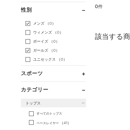
0件
通常価格
（0）
性別
セール
（0）
メンズ
（0）
ウィメンズ
（0）
該当する
ボーイズ
（0）
ガールズ
（0）
ユニセックス
（0）
スポーツ
ベースボール
（0）
カテゴリー
バスケットボール
（0）
トップス
ゴルフ
（0）
トレーニング
すべてのトップス
（0）
ランニング
（0）
（41）
ベースレイヤー