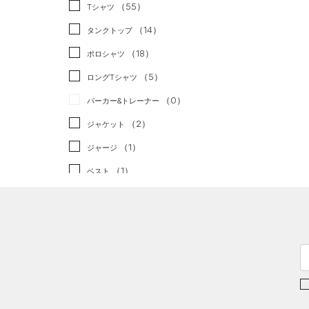
スポーツスタイル
（0）
（55）
Tシャツ
アメリカンフットボール
（14）
タンクトップ
（0）
（18）
ポロシャツ
サッカー
（0）
（5）
ロングTシャツ
リカバリー
（0）
（0）
パーカー&トレーナー
その他
（0）
（2）
ジャケット
（1）
ジャージ
（1）
ベスト
（0）
ダウン・コート
（1）
スポーツブラ
（0）
セットアップ
（0）
スイムウェア
ボトムス