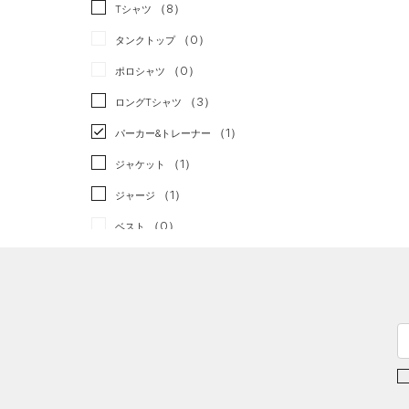
スポーツスタイル
（0）
（8）
Tシャツ
アメリカンフットボール
（0）
タンクトップ
（0）
（0）
ポロシャツ
サッカー
（0）
（3）
ロングTシャツ
リカバリー
（0）
（1）
パーカー&トレーナー
その他
（0）
（1）
ジャケット
（1）
ジャージ
（0）
ベスト
（1）
ダウン・コート
（0）
スポーツブラ
（0）
セットアップ
（0）
スイムウェア
ボトムス