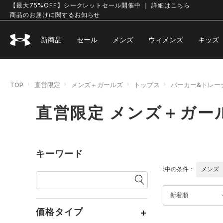
【最大75%OFF】シークレットセール開催中 ｜ 詳細はこちら
商品のお届けに関するお知らせ
新商品
セール
メンズ
ウィメンズ
キッズ
TOP
直営限定
メンズ＋ガールズ
トップス
パーカー&トレー
直営限定 メンズ＋ガー
キーワード
選択中の条件：
メンズ
新着順
価格タイプ