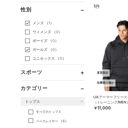
1件
通常価格
（1）
性別
セール
（0）
メンズ
（1）
ウィメンズ
（0）
ボーイズ
（0）
ガールズ
（0）
ユニセックス
（0）
スポーツ
直営限定
在庫残り僅か
ベースボール
（0）
カテゴリー
バスケットボール
（0）
UAアーマーフリース
トップス
（トレーニング/MEN
ゴルフ
（0）
￥11,000
トレーニング
すべてのトップス
（1）
ランニング
（0）
（6）
ベースレイヤー