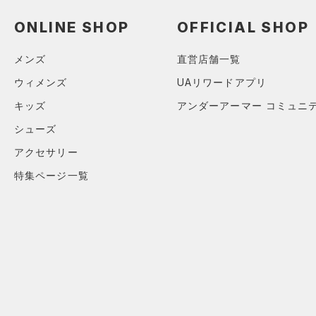
アクセサリー
すべてのボトムス
ONLINE SHOP
OFFICIAL SHOP
シューズ
すべてのアクセサリー
（2）
レギンス&タイツ
すべてのシューズ
（0）
バックパック
（11）
ショートパンツ
サイズ
メンズ
直営店舗一覧
（5）
スポーツシューズ
ショルダー＆トートバッグ
（4）
パンツ(ロングパンツ)
ウィメンズ
UAリワードアプリ
（0）
YXS(120cm)
カラー
（0）
スパイク
（2）
スウェット＆フリース
キッズ
アンダーアーマー コミュニ
YS(130cm)
（0）
サックパック
スポーツスタイルシューズ
（1）
シューズ
アンダーウェア
YM(140cm)
（3）
（0）
ウェストバッグ
（0）
アクセサリー
ブラック
スカート
ホワイト
ブラウン
グリーン
YL(150cm)
（0）
サンダル
（1）
ダッフルバッグ
特集ページ一覧
（0）
YXL(160cm)
スイムウェア
（0）
キャップ＆ビーニー
S
ブルー
パープル
レッド
イエロー
（0）
ベルト
M
（2）
グローブ・手袋
L
オレンジ
その他
（2）
アイウェア
XL
リストバンド＆ヘッドバンド
2XL
価格
（0）
3XL