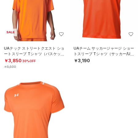
SALE
UAテック ストリートクエスト ショ
UAチーム サッカージャージ ショー
ートスリーブ Tシャツ（バスケット
トスリーブ Tシャツ（サッカー/UNI
ボール/MEN）
SEX）
￥3,850
￥3,190
30%OFF
￥5,500