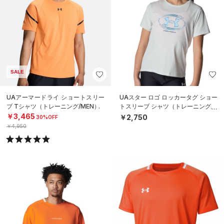
SALE
UAアーマードライ ショートスリー
UAスター ロゴ ロッカータグ ショー
ブ Tシャツ（トレーニング/MEN）
トスリーブ シャツ（トレーニング/G
IRLS）
￥3,465
￥2,750
30%OFF
￥4,950