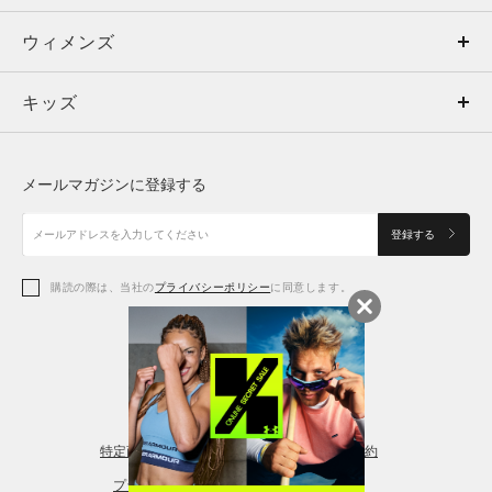
ウィメンズ
トップス
ウィメンズ
キッズ
トップス
ボトムス
キッズ
トップス
ボトムス
シューズ
シューズ
メールマガジンに登録する
ボトムス
シューズ
アクセサリー
アクセサリー
登録する
シューズ
アクセサリー
購読の際は、当社の
プライバシーポリシー
に同意します。
アクセサリー
スポーツブラ
レギンス＆タイツ
特定商取引法に基づく通販の表記
会員規約
プライバシーポリシー