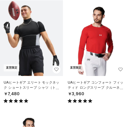
直営限定
直営限定
UAヒートギア エリート モックネッ
UAヒートギア コンフォート フィッ
ク ショートスリーブ シャツ（トレ
ティド ロングスリーブ クルーネッ
ーニング/MEN）
ク シャツ（ベースボール/MEN）
￥7,480
￥3,960