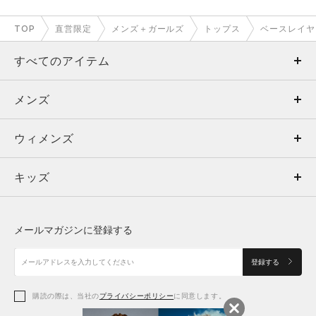
TOP
直営限定
メンズ＋ガールズ
トップス
ベースレイヤ
すべてのアイテム
メンズ
メンズ
ウィメンズ
トップス
ウィメンズ
キッズ
トップス
ボトムス
キッズ
トップス
ボトムス
シューズ
シューズ
メールマガジンに登録する
ボトムス
シューズ
アクセサリー
アクセサリー
登録する
シューズ
アクセサリー
購読の際は、当社の
プライバシーポリシー
に同意します。