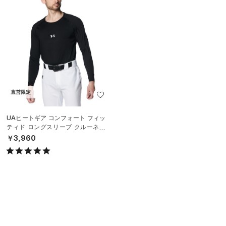
直営限定
UAヒートギア コンフォート フィッ
ティド ロングスリーブ クルーネッ
ク シャツ（ベースボール/MEN）
￥3,960