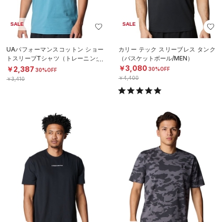
SALE
SALE
UAパフォーマンスコットン ショー
カリー テック スリーブレス タンク
トスリーブTシャツ（トレーニング/
（バスケットボール/MEN）
MEN）
￥3,080
￥2,387
30%OFF
30%OFF
￥4,400
￥3,410