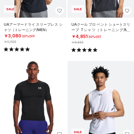
SALE
SALE
UAアーマードライ スリーブレス シ
UAクール プロ ベント ショートスリ
ャツ（トレーニング/MEN）
ーブ Tシャツ（トレーニング/ME
N）
￥3,080
￥4,851
30%OFF
30%OFF
￥4,400
￥6,930
SALE