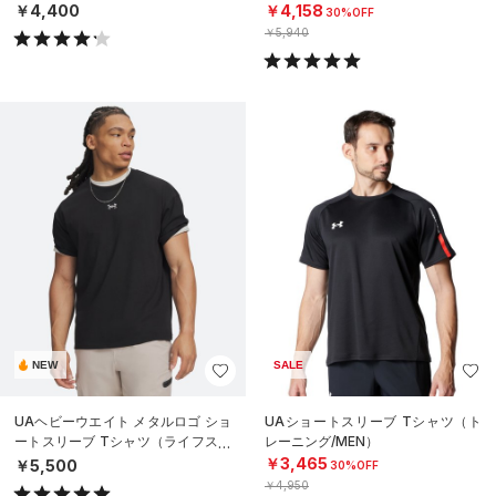
（トレーニング/MEN）
MEN）
￥4,400
￥4,158
30%OFF
￥5,940
NEW
SALE
UAヘビーウエイト メタルロゴ ショ
UAショートスリーブ Tシャツ（ト
ートスリーブ Tシャツ（ライフスタ
レーニング/MEN）
イル/MEN）
￥3,465
￥5,500
30%OFF
￥4,950