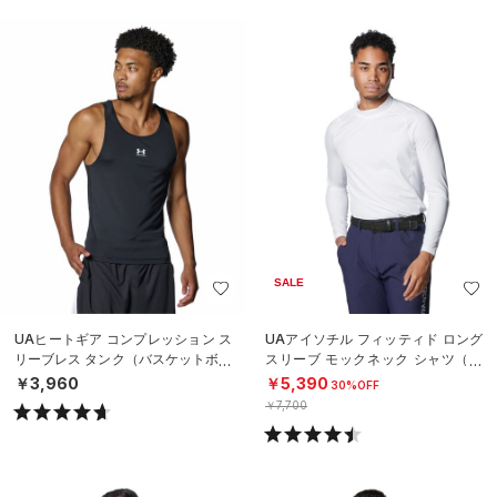
SALE
UAヒートギア コンプレッション ス
UAアイソチル フィッティド ロング
リーブレス タンク（バスケットボー
スリーブ モックネック シャツ（ゴ
ル/MEN）
ルフ/MEN）
￥3,960
￥5,390
30%OFF
￥7,700