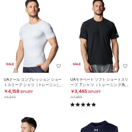
SALE
SALE
UAクール コンプレッション ショー
UAモチベート ソフト ショートスリ
トスリーブ シャツ（トレーニング/
ーブ Tシャツ（トレーニング/ME
MEN）
N）
￥4,158
￥3,465
30%OFF
30%OFF
￥5,940
￥4,950