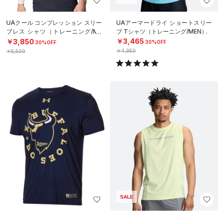
UAクール コンプレッション スリー
UAアーマードライ ショートスリー
ブレス シャツ（トレーニング/ME
ブ Tシャツ（トレーニング/MEN）
N）
￥3,465
￥3,850
30%OFF
30%OFF
￥4,950
￥5,500
SALE