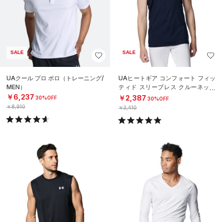
SALE
SALE
UAクール プロ ポロ（トレーニング/
UAヒートギア コンフォート フィッ
MEN）
ティド スリーブレス クルーネック
シャツ（ベースボール/MEN）
￥6,237
￥2,387
30%OFF
30%OFF
￥8,910
￥3,410