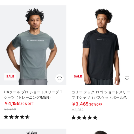
SALE
SALE
UAクール プロ ショートスリーブ T
カリー テック ロゴ ショートスリー
シャツ（トレーニング/MEN）
ブ Tシャツ（バスケットボール/ME
N）
￥4,158
￥3,465
30%OFF
30%OFF
￥5,940
￥4,950