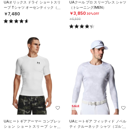
UAオリックス ドライ ショートスリ
UAクール プロ スリーブレス シャツ
ーブ Tシャツ オーセンティック（ベ
（トレーニング/MEN）
ースボール/MEN）
￥3,850
￥7,480
30%OFF
￥5,500
SALE
UAヒートギアアーマー コンプレッ
UAヒートギア フィッティド ノベル
ション ショートスリーブ シャツ
ティ クルーネック シャツ（ゴルフ/