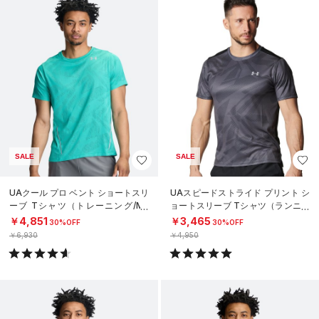
SALE
SALE
UAクール プロ ベント ショートスリ
UAスピードストライド プリント シ
ーブ Tシャツ（トレーニング/ME
ョートスリーブ Tシャツ（ランニン
N）
グ/MEN）
￥4,851
￥3,465
30%OFF
30%OFF
￥6,930
￥4,950