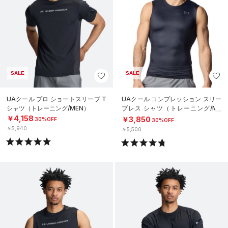
SALE
SALE
UAクール プロ ショートスリーブ T
UAクール コンプレッション スリー
シャツ（トレーニング/MEN）
ブレス シャツ（トレーニング/ME
N）
￥4,158
￥3,850
30%OFF
30%OFF
￥5,940
￥5,500