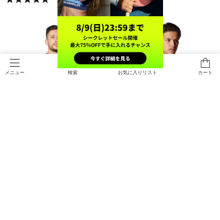
検索
お気に入りリスト
カート
メニュー
SALE
UAテック ショートスリーブTシャ
UAパフォーマンスコットン ショー
ツ2.0（トレーニング/MEN）
トスリーブTシャツ（トレーニング/
MEN）
￥3,410
￥2,387
30%OFF
￥3,410