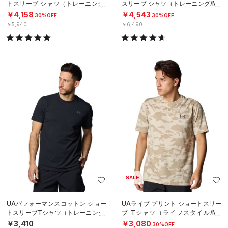
トスリーブ シャツ（トレーニング/
スリーブ シャツ（トレーニング/ME
MEN）
N）
￥4,158
￥4,543
30%OFF
30%OFF
￥5,940
￥6,490
SALE
UAパフォーマンスコットン ショー
UAライブ プリント ショートスリー
トスリーブTシャツ（トレーニング/
ブ Tシャツ（ライフスタイル/ME
MEN）
N）
￥3,410
￥3,080
30%OFF