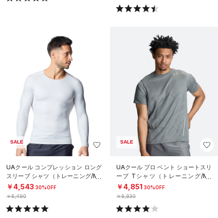
SALE
SALE
UAクール コンプレッション ロング
UAクール プロ ベント ショートスリ
スリーブ シャツ（トレーニング/ME
ーブ Tシャツ（トレーニング/ME
N）
N）
￥4,543
￥4,851
30%OFF
30%OFF
￥6,490
￥6,930