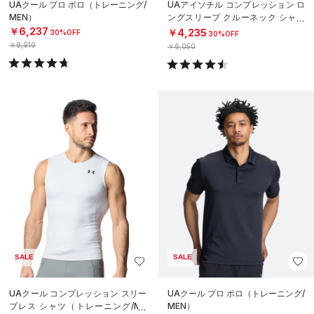
UAクール プロ ポロ（トレーニング/
UAアイソチル コンプレッション ロ
MEN）
ングスリーブ クルーネック シャツ
（ベースボール/MEN）
￥6,237
￥4,235
30%OFF
30%OFF
￥8,910
￥6,050
SALE
SALE
UAクール コンプレッション スリー
UAクール プロ ポロ（トレーニング/
ブレス シャツ（トレーニング/ME
MEN）