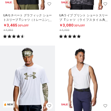
SALE
SALE
UAモチベート グラフィック ショー
UAライブ プリント ショートスリー
トスリーブ Tシャツ（トレーニング/
ブ Tシャツ（ライフスタイル/ME
MEN）
N）
￥3,465
￥3,080
30%OFF
30%OFF
￥4,950
￥4,400
NEW
SALE