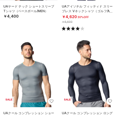
UAヤード テック ショートスリーブ
UAアイソチル フィッティド スリー
Tシャツ（ベースボール/MEN）
ブレス Vネックシャツ（ゴルフ/ME
N）
￥4,400
￥4,620
30%OFF
￥6,600
SALE
SALE
UAクール コンプレッション ショー
UAクール コンプレッション ロング