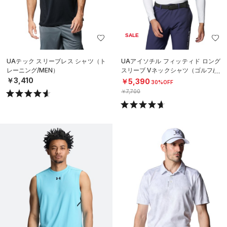
SALE
UAテック スリーブレス シャツ（ト
UAアイソチル フィッティド ロング
レーニング/MEN）
スリーブ Vネックシャツ（ゴルフ/M
EN）
￥3,410
￥5,390
30%OFF
￥7,700