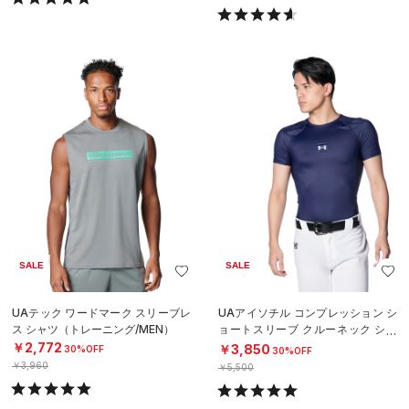
SALE
SALE
UAテック ワードマーク スリーブレ
UAアイソチル コンプレッション シ
ス シャツ（トレーニング/MEN）
ョートスリーブ クルーネック シャ
ツ（ベースボール/MEN）
￥2,772
￥3,850
30%OFF
30%OFF
￥3,960
￥5,500