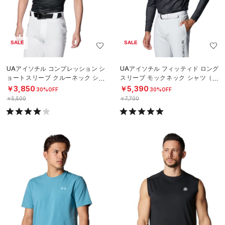
SALE
SALE
UAアイソチル コンプレッション シ
UAアイソチル フィッティド ロング
ョートスリーブ クルーネック シャ
スリーブ モックネック シャツ（ゴ
ツ（ベースボール/MEN）
ルフ/MEN）
￥3,850
￥5,390
30%OFF
30%OFF
￥5,500
￥7,700