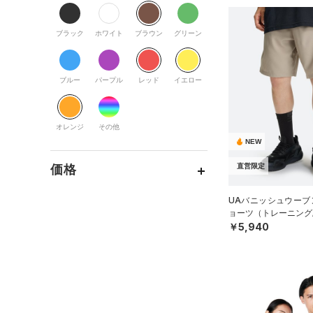
すべてのアクセサリー
（0）
スポーツスタイル
（4）
レギンス&タイツ
（0）
Tシャツ
すべてのシューズ
（0）
アメリカンフットボール
バックパック
（2）
ショートパンツ
（0）
タンクトップ
ブラック
ホワイト
ブラウン
グリーン
（0）
（3）
スポーツシューズ
ショルダー＆トートバッグ
（0）
パンツ(ロングパンツ)
（0）
ポロシャツ
（0）
サッカー
（0）
（0）
スパイク
（0）
スウェット＆フリース
（0）
ロングTシャツ
ブルー
パープル
レッド
イエロー
リカバリー
（1）
（0）
サックパック
スポーツスタイルシューズ
（0）
アンダーウェア
（0）
パーカー&トレーナー
その他
（4）
（0）
（0）
ウェストバッグ
（0）
スカート
（0）
ジャケット
オレンジ
その他
（0）
サンダル
（0）
ダッフルバッグ
NEW
（0）
スイムウェア
（1）
ジャージ
（0）
キャップ＆ビーニー
直営限定
価格
（0）
ベスト
（0）
ベルト
（0）
ダウン・コート
UAバニッシュウーブン
（0）
グローブ・手袋
テクノロジー
ョーツ（トレーニング/
（0）
スポーツブラ
～
円
円
￥5,940
（1）
アイウェア
FLOW(フロー)
（0）
（0）
セットアップ
在庫
リストバンド＆ヘッドバンド
HOVR(ホバー)
（2）
（0）
（0）
スイムウェア
在庫あり
CHARGED(チャージド)
（0）
限定
（0）
スポーツマスク
MICRO G(マイクロＧ)
（0）
（0）