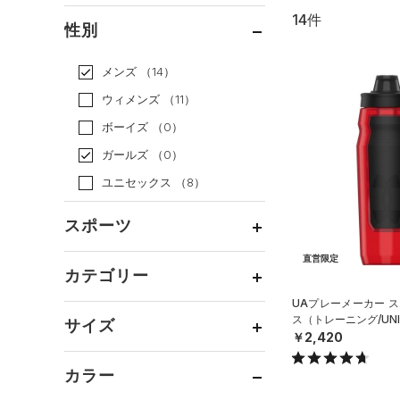
14件
通常価格
（11）
性別
セール
（3）
メンズ
（14）
ウィメンズ
（11）
ボーイズ
（0）
ガールズ
（0）
ユニセックス
（8）
スポーツ
直営限定
ベースボール
（1）
カテゴリー
バスケットボール
（0）
UAプレーメーカー ス
トップス
ス（トレーニング/UNI
ゴルフ
（0）
サイズ
￥2,420
ボトムス
トレーニング
すべてのトップス
（7）
カテゴリーを選択してください。
アクセサリー
カラー
すべてのボトムス
ランニング
（1）
（2）
ベースレイヤー
シューズ