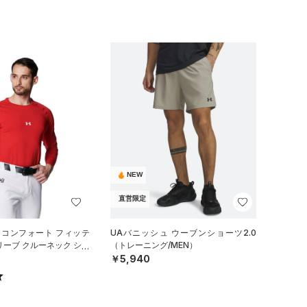
NEW
直営限定
 コンフォート フィッテ
UAバニッシュ ウーブンショーツ2.0
リーブ クルーネック シャ
（トレーニング/MEN）
ル/MEN）
￥5,940