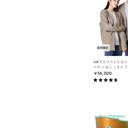
ソックス
直営限定
（14）
TRIBASE(トライベース)
（0）
ネックウォーマー
公式サイト限定
（0）
（0）
（0）
スリーブ
在庫残りわずか
（5）
RUSH(ラッシュ)
（0）
（0）
タオル
ISO-CHILL(アイソチル)
（0）
コレクション
（0）
Tech(テック)
（0）
ボール
プロジェクトロック
（0）
COLDGEAR ARMOUR(コール
（0）
直営限定
イヤホン＆ヘッドホン
ドギアアーマー)
（0）
ステフィン・カリー
（0）
（2）
ウォーターボトル
UAアスリートリカバ
HEATGEAR ARMOUR(ヒート
アジア限定
（0）
ーディガン（ライフス
（0）
その他
ギアアーマー)
（1）
X）
￥14,300
STORM(ストーム)
（0）
COLDGEAR INFRARED(コー
ルドギアインフラレッド)
（0）
AUXETIC(オーゼティック)
（0）
Charged Cotton(チャージド