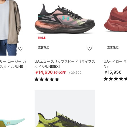
SALE
直営限定
直営限定
リー コージー カ
UAエコー スリップスピード（ライフス
UAヘイロー 
タイル/UNISE
タイル/UNISEX）
N）
￥14,630
￥15,950
30%OFF
￥20,900