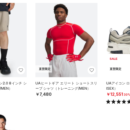
SALE
直営限定
直営限定
2.0 8インチ シ
UAヒートギア エリート ショートスリ
UAアイコン 
MEN）
ーブ シャツ（トレーニング/MEN）
ISEX）
￥7,480
￥12,551
30%