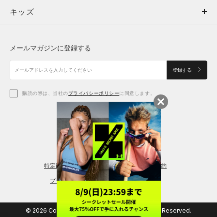
キッズ
トップス
ボトムス
キッズ
トップス
ボトムス
シューズ
シューズ
メールマガジンに登録する
ボトムス
シューズ
アクセサリー
アクセサリー
登録する
シューズ
アクセサリー
購読の際は、当社の
プライバシーポリシー
に同意します。
アクセサリー
スポーツブラ
レギンス＆タイツ
特定商取引法に基づく通販の表記
会員規約
プライバシーポリシー
© 2026 Copyright DOME Corporation. All Rights Reserved.