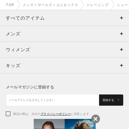
TOP
メンズ＋ガールズ＋ユニセックス
トレーニング
シュー
すべてのアイテム
メンズ
メンズ
ウィメンズ
トップス
ウィメンズ
キッズ
トップス
ボトムス
キッズ
トップス
ボトムス
シューズ
シューズ
メールマガジンに登録する
ボトムス
シューズ
アクセサリー
アクセサリー
登録する
シューズ
アクセサリー
購読の際は、当社の
プライバシーポリシー
に同意します。