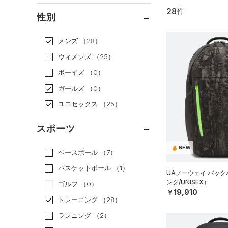
28件
通常価格
（24）
性別
セール
（4）
メンズ
（28）
ウィメンズ
（25）
ボーイズ
（0）
ガールズ
（0）
ユニセックス
（25）
スポーツ
NEW
ベースボール
（7）
バスケットボール
（1）
UAノーウェイ バッ
ング/UNISEX）
ゴルフ
（0）
￥19,910
トレーニング
（28）
ランニング
（2）