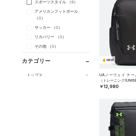
スポーツスタイル
（9）
アメリカンフットボール
（0）
サッカー
（0）
リカバリー
（0）
その他
（0）
カテゴリー
NEW
トップス
UAノーウェイ チー
（トレーニング/UNIS
ボトムス
すべてのトップス
￥12,980
アクセサリー
すべてのボトムス
（61）
ベースレイヤー
すべてのアクセサリー
（25）
レギンス&タイツ
（97）
Tシャツ
（26）
バックパック
（66）
ショートパンツ
（33）
タンクトップ
ショルダー＆トートバッグ
（28）
パンツ(ロングパンツ)
（10）
ポロシャツ
（3）
（5）