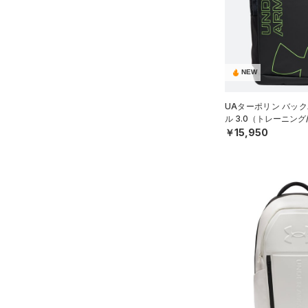
スウェット＆フリース
（15）
ロングTシャツ
（8）
サックパック
（33）
アンダーウェア
（8）
パーカー&トレーナー
（6）
ウェストバッグ
（0）
スカート
（20）
ジャケット
（15）
ダッフルバッグ
（5）
スイムウェア
（13）
ジャージ
NEW
（12）
キャップ＆ビーニー
（1）
ベスト
（0）
ベルト
UAターポリン バック
ル 3.0（トレーニング/
（1）
ダウン・コート
（2）
グローブ・手袋
￥15,950
（2）
スポーツブラ
（10）
アイウェア
（0）
セットアップ
リストバンド＆ヘッドバンド
（5）
（0）
スイムウェア
（0）
スポーツマスク
（31）
ソックス
（0）
ネックウォーマー
（2）
スリーブ
（6）
タオル