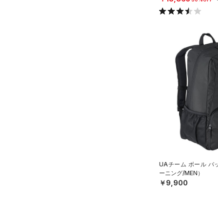
AUXETIC(オーゼティック)
（0）
Charged Cotton(チャージド
コットン)
（0）
Rival Fleece(ライバルフリー
ス)
（0）
Armour Fleece(アーマーフリ
ース)
（0）
UAチーム ボール 
ーニング/MEN）
￥9,900