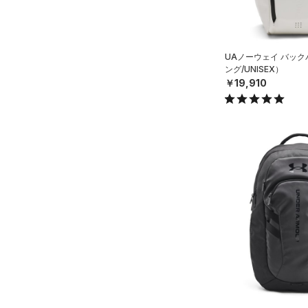
（0）
ボール
（0）
イヤホン＆ヘッドホン
UAノーウェイ バッ
（5）
ウォーターボトル
ング/UNISEX）
￥19,910
（0）
その他
シューズ
すべてのシューズ
サイズ
（7）
スポーツシューズ
S
カラー
（0）
スパイク
M
スポーツスタイルシューズ
L
（0）
価格
ブラック
ホワイト
ブラウン
グリーン
XL
（3）
サンダル
テクノロジー
ONESIZE
～
円
円
SMMD
ブルー
パープル
レッド
イエロー
FLOW(フロー)
（0）
在庫
LGXL