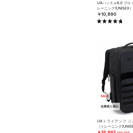
UAハッスル6.0 プ
HOVR(ホバー)
（0）
レーニング/UNISEX）
オレンジ
その他
在庫あり
CHARGED(チャージド)
（0）
￥10,890
限定
MICRO G(マイクロＧ)
（0）
直営限定
（0）
コレクション
TRIBASE(トライベース)
公式サイト限定
（0）
（0）
プロジェクトロック
（0）
在庫残りわずか
（2）
RUSH(ラッシュ)
（0）
ステフィン・カリー
（0）
ISO-CHILL(アイソチル)
（0）
アジア限定
（0）
Tech(テック)
（0）
COLDGEAR ARMOUR(コール
ドギアアーマー)
（0）
HEATGEAR ARMOUR(ヒート
SALE
ギアアーマー)
（2）
在庫残り僅か
STORM(ストーム)
（22）
COLDGEAR INFRARED(コー
UAトライアンフ ジ
ルドギアインフラレッド)
（トレーニング/UNIS
（0）
￥18,865
30%OFF