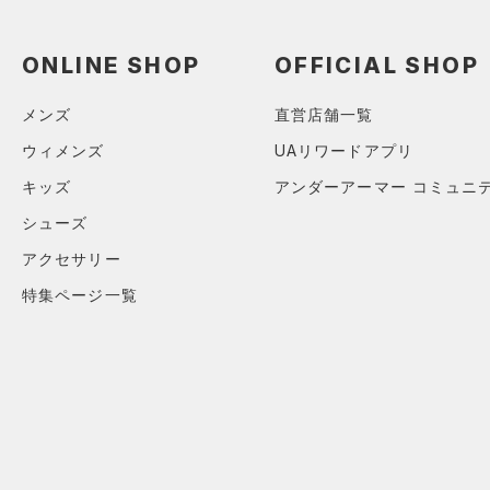
スウェット＆フリース
（3）
ロングTシャツ
（2）
サックパック
（5）
アンダーウェア
（2）
パーカー&トレーナー
（0）
ウェストバッグ
ONLINE SHOP
OFFICIAL SHOP
（0）
スカート
（8）
ジャケット
（3）
ダッフルバッグ
（1）
スイムウェア
メンズ
直営店舗一覧
（7）
ジャージ
（3）
キャップ＆ビーニー
ウィメンズ
UAリワードアプリ
（0）
ベスト
（1）
ベルト
キッズ
アンダーアーマー コミュニ
（0）
ダウン・コート
（0）
グローブ・手袋
シューズ
（0）
スポーツブラ
（0）
アイウェア
アクセサリー
（0）
セットアップ
リストバンド＆ヘッドバンド
特集ページ一覧
（0）
（0）
スイムウェア
（0）
スポーツマスク
（2）
ソックス
（0）
ネックウォーマー
（0）
スリーブ
（1）
タオル