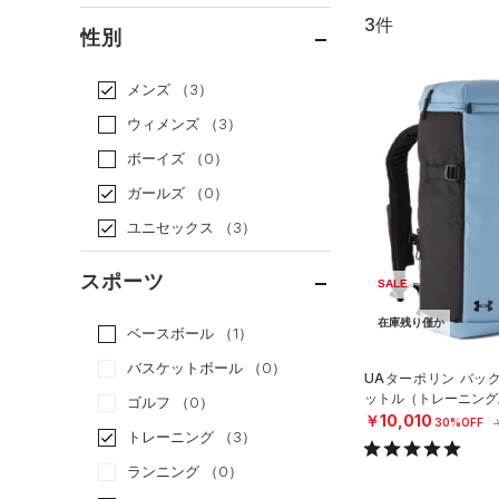
3件
通常価格
（2）
性別
セール
（1）
メンズ
（3）
ウィメンズ
（3）
ボーイズ
（0）
ガールズ
（0）
ユニセックス
（3）
スポーツ
SALE
在庫残り僅か
ベースボール
（1）
バスケットボール
（0）
UAターポリン バック
ットル（トレーニング/U
ゴルフ
（0）
￥10,010
30%OFF
トレーニング
（3）
ランニング
（0）