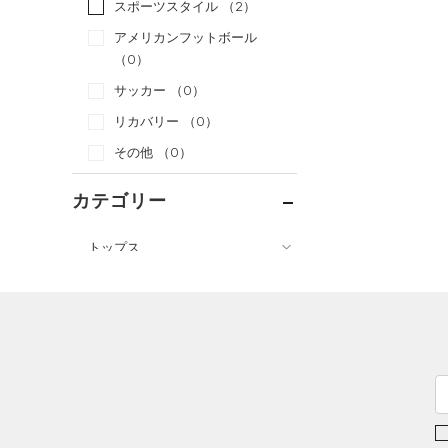
スポーツスタイル
（2）
アメリカンフットボール
（0）
サッカー
（0）
リカバリー
（0）
その他
（0）
カテゴリー
トップス
ボトムス
すべてのトップス
アクセサリー
すべてのボトムス
（8）
ベースレイヤー
すべてのアクセサリー
（1）
レギンス&タイツ
（17）
Tシャツ
（3）
バックパック
（13）
ショートパンツ
（4）
タンクトップ
ショルダー＆トートバッグ
（10）
パンツ(ロングパンツ)
（12）
ポロシャツ
（0）
（1）