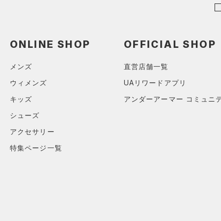
ショルダー＆トートバッグ
（0）
パンツ(ロングパンツ)
（0）
ポロシャツ
（0）
（0）
スウェット＆フリース
（0）
ロングTシャツ
（0）
サックパック
（0）
アンダーウェア
ONLINE SHOP
OFFICIAL SHOP
（0）
パーカー&トレーナー
（0）
ウェストバッグ
（0）
スカート
（0）
ジャケット
（0）
メンズ
直営店舗一覧
ダッフルバッグ
（0）
スイムウェア
（0）
ジャージ
（0）
ウィメンズ
UAリワードアプリ
キャップ＆ビーニー
（0）
ベスト
キッズ
アンダーアーマー コミュニ
（0）
ベルト
（0）
ダウン・コート
シューズ
（0）
グローブ・手袋
（0）
スポーツブラ
アクセサリー
（0）
アイウェア
（0）
セットアップ
特集ページ一覧
リストバンド＆ヘッドバンド
（0）
（0）
スイムウェア
（0）
スポーツマスク
（0）
ソックス
（0）
ネックウォーマー