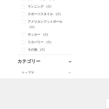
ランニング
（0）
スポーツスタイル
（0）
アメリカンフットボール
（0）
サッカー
（0）
リカバリー
（0）
その他
（0）
カテゴリー
トップス
ボトムス
すべてのトップス
アクセサリー
すべてのボトムス
（0）
ベースレイヤー
すべてのアクセサリー
（0）
レギンス&タイツ
（2）
Tシャツ
（0）
バックパック
（0）
ショートパンツ
（1）
タンクトップ