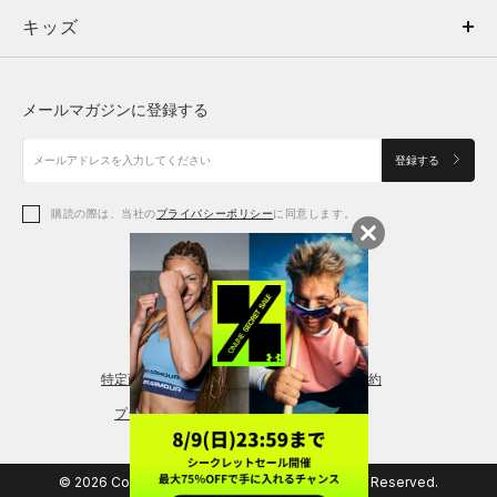
キッズ
トップス
ボトムス
キッズ
トップス
ボトムス
シューズ
シューズ
メールマガジンに登録する
ボトムス
シューズ
アクセサリー
アクセサリー
登録する
シューズ
アクセサリー
購読の際は、当社の
プライバシーポリシー
に同意します。
アクセサリー
スポーツブラ
レギンス＆タイツ
特定商取引法に基づく通販の表記
会員規約
プライバシーポリシー
© 2026 Copyright DOME Corporation. All Rights Reserved.