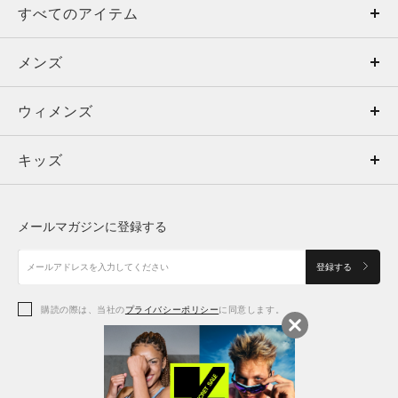
すべてのアイテム
メンズ
メンズ
ウィメンズ
トップス
ウィメンズ
キッズ
トップス
ボトムス
キッズ
トップス
ボトムス
シューズ
シューズ
メールマガジンに登録する
ボトムス
シューズ
アクセサリー
アクセサリー
登録する
シューズ
アクセサリー
購読の際は、当社の
プライバシーポリシー
に同意します。
アクセサリー
スポーツブラ