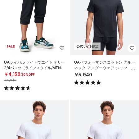
SALE
公式サイト限定
UAライバル ライトウエイト テリー
UAパフォーマンスコットン クルー
3/4パンツ（ライフスタイル/MEN）
ネック アンダーウェア シャツ （2
枚セット）（ライフスタイル/ME
￥4,158
￥5,940
30%OFF
N）
￥5,940