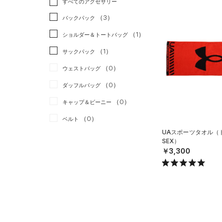
すべてのアクセサリー
（0）
スポーツスタイル
（0）
レギンス&タイツ
（17）
Tシャツ
（3）
アメリカンフットボール
バックパック
（13）
ショートパンツ
（4）
タンクトップ
（0）
（1）
ショルダー＆トートバッグ
（2）
パンツ(ロングパンツ)
（4）
ポロシャツ
サッカー
（3）
（1）
サックパック
（1）
スウェット＆フリース
（1）
ロングTシャツ
リカバリー
（0）
（0）
ウェストバッグ
（1）
アンダーウェア
（0）
パーカー&トレーナー
その他
（0）
（0）
ダッフルバッグ
（0）
スカート
（2）
ジャケット
（0）
キャップ＆ビーニー
（0）
スイムウェア
（2）
ジャージ
（0）
ベルト
（0）
ベスト
UAスポーツタオル（ト
（0）
グローブ・手袋
（0）
ダウン・コート
SEX）
￥3,300
（0）
アイウェア
（1）
スポーツブラ
リストバンド＆ヘッドバンド
（0）
セットアップ
（0）
（0）
スイムウェア
（0）
スポーツマスク
（6）
ソックス