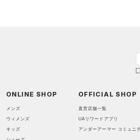
（0）
ネックウォーマー
（0）
スリーブ
（5）
タオル
（0）
ボール
（0）
イヤホン＆ヘッドホン
（2）
ウォーターボトル
（0）
その他
シューズ
すべてのシューズ
ONLINE SHOP
OFFICIAL SHOP
サイズ
（5）
スポーツシューズ
メンズ
直営店舗一覧
ONESIZE
カラー
（0）
スパイク
ウィメンズ
UAリワードアプリ
スポーツスタイルシューズ
キッズ
アンダーアーマー コミュニ
（3）
ブラック
ホワイト
ブラウン
グリーン
シューズ