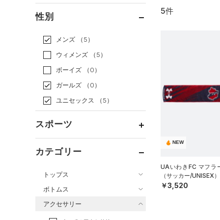
5件
通常価格
（5）
性別
セール
（0）
メンズ
（5）
ウィメンズ
（5）
ボーイズ
（0）
ガールズ
（0）
ユニセックス
（5）
スポーツ
NEW
ベースボール
（0）
カテゴリー
バスケットボール
（0）
UAいわきFC マフラ
トップス
（サッカー/UNISEX）
ゴルフ
（0）
￥3,520
ボトムス
トレーニング
すべてのトップス
（2）
アクセサリー
すべてのボトムス
ランニング
（0）
（10）
ベースレイヤー