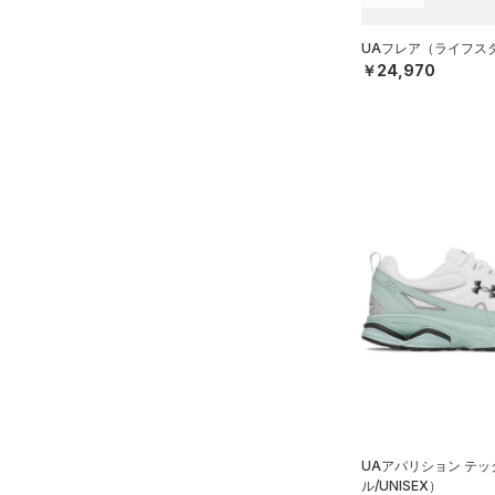
限定
（0）
ボール
TRIBASE(トライベース)
（0）
イヤホン＆ヘッドホン
UAフレア（ライフスタイ
（0）
直営限定
（15）
コレクション
￥24,970
（0）
ウォーターボトル
RUSH(ラッシュ)
（0）
公式サイト限定
（0）
プロジェクトロック
（0）
（0）
ISO-CHILL(アイソチル)
その他
（0）
在庫残りわずか
（0）
ステフィン・カリー
（0）
Tech(テック)
（0）
アジア限定
（0）
COLDGEAR ARMOUR(コール
ドギアアーマー)
（0）
HEATGEAR ARMOUR(ヒート
ギアアーマー)
（0）
STORM(ストーム)
（0）
COLDGEAR INFRARED(コー
ルドギアインフラレッド)
（0）
AUXETIC(オーゼティック)
（0）
UAアパリション テ
Charged Cotton(チャージド
ル/UNISEX）