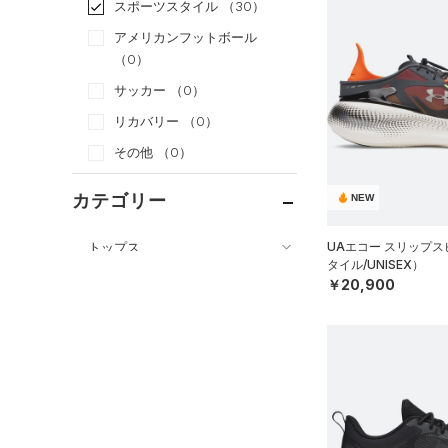
スポーツスタイル
（30）
アメリカンフットボール
（0）
サッカー
（0）
リカバリー
（0）
その他
（0）
カテゴリー
NEW
トップス
UAエコー スリップ
タイル/UNISEX）
ボトムス
すべてのトップス
￥20,900
アクセサリー
すべてのボトムス
（0）
ベースレイヤー
シューズ
すべてのアクセサリー
（0）
レギンス&タイツ
（33）
Tシャツ
すべてのシューズ
（9）
バックパック
（16）
ショートパンツ
（3）
タンクトップ
（2）
スポーツシューズ
（1）
ショルダー＆トートバッグ
（12）
パンツ(ロングパンツ)
（0）
ポロシャツ
（0）
スパイク
（0）
サックパック
（2）