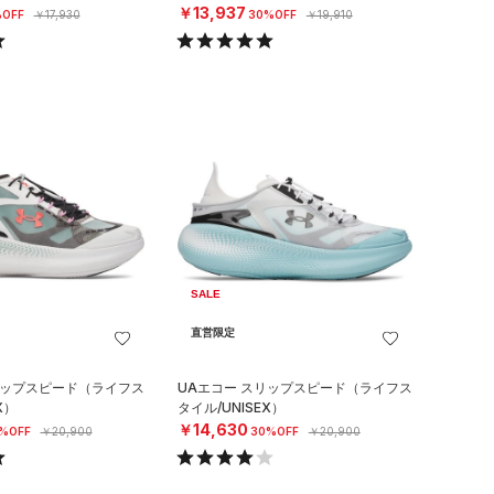
￥13,937
OFF
￥17,930
30%OFF
￥19,910
SALE
直営限定
リップスピード（ライフス
UAエコー スリップスピード（ライフス
X）
タイル/UNISEX）
￥14,630
%OFF
￥20,900
30%OFF
￥20,900