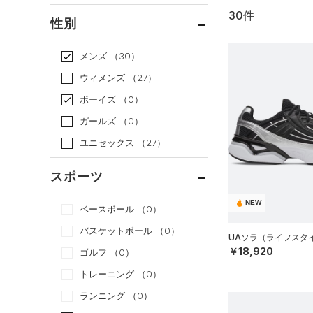
30件
通常価格
（17）
性別
セール
（13）
メンズ
（30）
ウィメンズ
（27）
ボーイズ
（0）
ガールズ
（0）
ユニセックス
（27）
スポーツ
NEW
ベースボール
（0）
バスケットボール
（0）
UAソラ（ライフスタイル
￥18,920
ゴルフ
（0）
トレーニング
（0）
ランニング
（0）