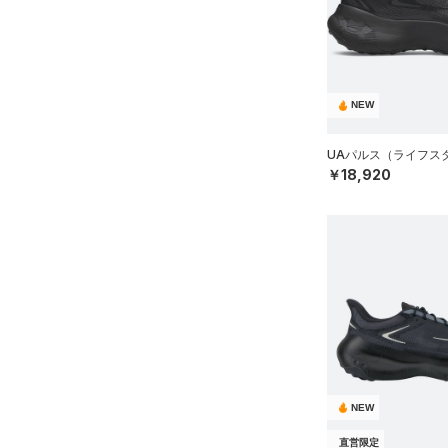
スウェット＆フリース
（3）
ロングTシャツ
スポーツスタイルシューズ
（4）
ウェストバッグ
（4）
アンダーウェア
（0）
パーカー&トレーナー
（30）
（0）
ダッフルバッグ
（0）
スカート
（9）
ジャケット
（11）
サンダル
（15）
キャップ＆ビーニー
（0）
スイムウェア
（0）
ジャージ
NEW
（0）
ベルト
サイズ
（0）
ベスト
UAパルス（ライフスタ
（0）
グローブ・手袋
（1）
￥18,920
ダウン・コート
サイズがありません。
カラー
（1）
アイウェア
（0）
スポーツブラ
リストバンド＆ヘッドバンド
（0）
セットアップ
価格
（0）
ブラック
ホワイト
ブラウン
グリーン
（1）
スイムウェア
（0）
スポーツマスク
テクノロジー
（3）
ソックス
～
円
円
ブルー
パープル
レッド
イエロー
FLOW(フロー)
（0）
（0）
ネックウォーマー
在庫
HOVR(ホバー)
（12）
（0）
スリーブ
オレンジ
その他
在庫あり
NEW
CHARGED(チャージド)
（3）
（0）
タオル
直営限定
MICRO G(マイクロＧ)
（0）