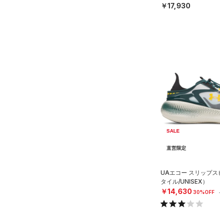
￥17,930
コットン)
（0）
Rival Fleece(ライバルフリー
ス)
（0）
Armour Fleece(アーマーフリ
ース)
（0）
SALE
直営限定
UAエコー スリップ
タイル/UNISEX）
￥14,630
30%OFF