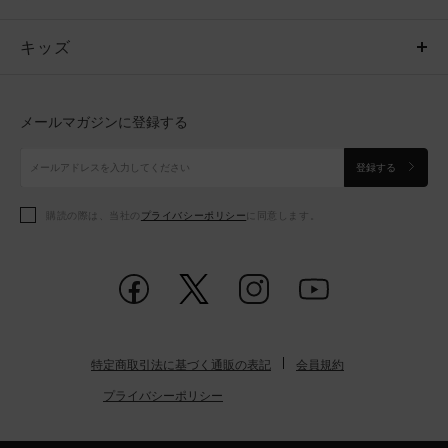
キッズ
トップス
ボトムス
キッズ
トップス
ボトムス
シューズ
シューズ
メールマガジンに登録する
ボトムス
シューズ
アクセサリー
アクセサリー
登録する
シューズ
アクセサリー
購読の際は、当社の
プライバシーポリシー
に同意します。
アクセサリー
スポーツブラ
レギンス＆タイツ
特定商取引法に基づく通販の表記
会員規約
プライバシーポリシー