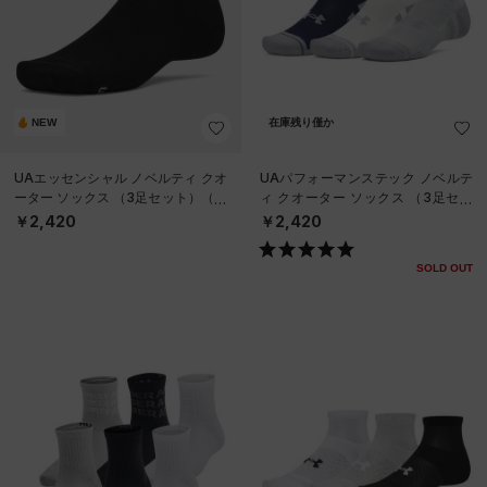
NEW
在庫残り僅か
UAエッセンシャル ノベルティ クオ
UAパフォーマンステック ノベルテ
ーター ソックス （3足セット）（ラ
ィ クオーター ソックス （3足セッ
イフスタイル/UNISEX）
ト）（ライフスタイル/UNISEX）
￥2,420
￥2,420
SOLD OUT