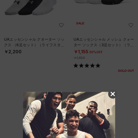
SALE
UAエッセンシャル クオーター ソッ
UAエッセンシャル メッシュ クォー
クス （6足セット）（ライフスタイ
ター ソックス（3足セット）（ライ
ル/KIDS）
フスタイル/UNISEX）
￥2,200
￥1,155
30%OFF
￥1,650
SOLD OUT
他のおすすめアイテム