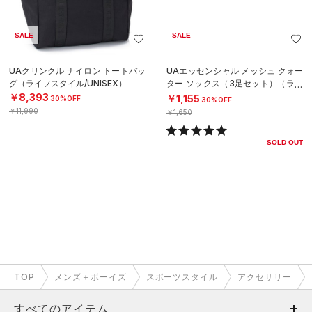
SALE
SALE
UAクリンクル ナイロン トートバッ
UAエッセンシャル メッシュ クォー
グ（ライフスタイル/UNISEX）
ター ソックス（3足セット）（ライ
フスタイル/UNISEX）
￥8,393
￥1,155
30%OFF
30%OFF
￥11,990
￥1,650
SOLD OUT
TOP
メンズ＋ボーイズ
スポーツスタイル
アクセサリー
すべてのアイテム