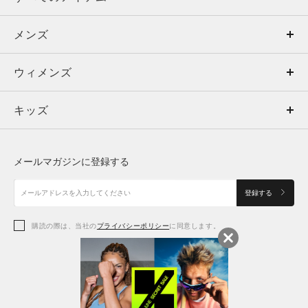
メンズ
メンズ
ウィメンズ
トップス
ウィメンズ
キッズ
トップス
ボトムス
キッズ
トップス
ボトムス
シューズ
シューズ
メールマガジンに登録する
ボトムス
シューズ
アクセサリー
アクセサリー
登録する
シューズ
アクセサリー
購読の際は、当社の
プライバシーポリシー
に同意します。
アクセサリー
スポーツブラ
レギンス＆タイツ