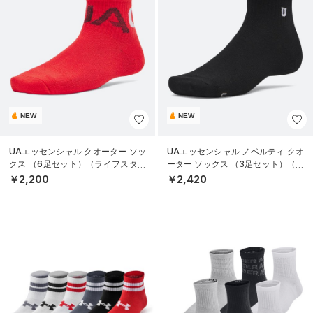
NEW
NEW
UAエッセンシャル クオーター ソッ
UAエッセンシャル ノベルティ クオ
クス （6足セット）（ライフスタイ
ーター ソックス （3足セット）（ラ
ル/KIDS）
イフスタイル/UNISEX）
￥2,200
￥2,420