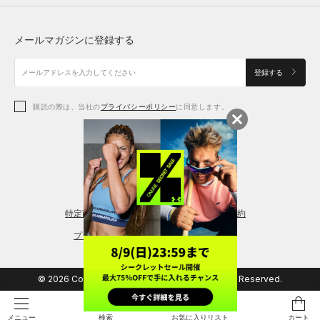
トップス
ボトムス
シューズ
シューズ
メールマガジンに登録する
ボトムス
シューズ
アクセサリー
アクセサリー
登録する
シューズ
アクセサリー
購読の際は、当社の
プライバシーポリシー
に同意します。
アクセサリー
スポーツブラ
レギンス＆タイツ
特定商取引法に基づく通販の表記
会員規約
プライバシーポリシー
© 2026 Copyright DOME Corporation. All Rights Reserved.
検索
お気に入りリスト
カート
メニュー