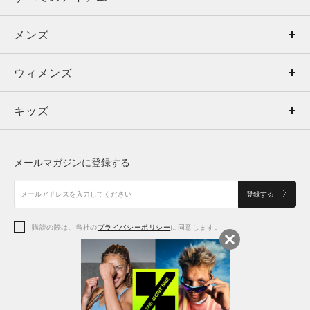
メンズ
メンズ
ウィメンズ
トップス
ウィメンズ
キッズ
トップス
ボトムス
キッズ
トップス
ボトムス
シューズ
シューズ
メールマガジンに登録する
ボトムス
シューズ
アクセサリー
アクセサリー
登録する
シューズ
アクセサリー
購読の際は、当社の
プライバシーポリシー
に同意します。
アクセサリー
スポーツブラ
レギンス＆タイツ