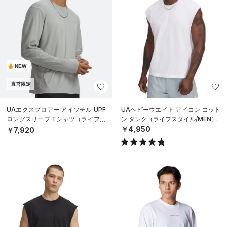
NEW
直営限定
UAエクスプロアー アイソチル UPF
UAヘビーウエイト アイコン コット
ロングスリーブ Tシャツ（ライフス
ン タンク（ライフスタイル/MEN）
タイル/MEN）
￥4,950
￥7,920