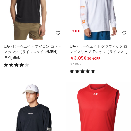
SALE
UAヘビーウエイト アイコン コット
UAヘビーウエイト グラフィック ロ
ン タンク（ライフスタイル/MEN）
ングスリーブ Tシャツ（ライフスタ
イル/MEN）
￥4,950
￥3,850
30%OFF
￥5,500