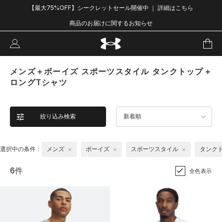
【最大75%OFF】シークレットセール開催中 ｜ 詳細はこちら
商品のお届けに関するお知らせ
メンズ＋ボーイズ スポーツスタイル タンクトップ＋
ロングTシャツ
絞り込み検索
新着順
選択中の条件：
メンズ
ボーイズ
スポーツスタイル
タンク
6件
全色表示