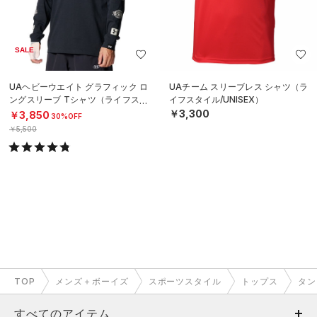
SALE
UAヘビーウエイト グラフィック ロ
UAチーム スリーブレス シャツ（ラ
ングスリーブ Tシャツ（ライフスタ
イフスタイル/UNISEX）
イル/MEN）
￥3,300
￥3,850
30%OFF
￥5,500
TOP
メンズ＋ボーイズ
スポーツスタイル
トップス
タン
すべてのアイテム