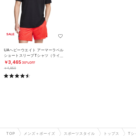
SALE
UAヘビーウエイト アーマーラベル
ショートスリーブTシャツ（ライフ
スタイル/MEN）
￥3,465
30%OFF
￥4,950
TOP
メンズ＋ボーイズ
スポーツスタイル
トップス
Tシ