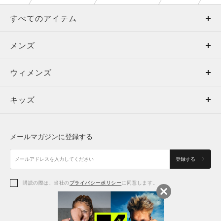
すべてのアイテム
メンズ
メンズ
ウィメンズ
トップス
ウィメンズ
キッズ
トップス
ボトムス
キッズ
トップス
ボトムス
シューズ
シューズ
メールマガジンに登録する
ボトムス
シューズ
アクセサリー
アクセサリー
登録する
シューズ
アクセサリー
購読の際は、当社の
プライバシーポリシー
に同意します。
アクセサリー
スポーツブラ