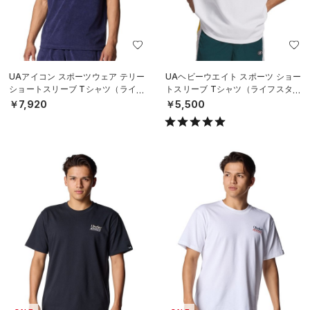
UAアイコン スポーツウェア テリー
UAヘビーウエイト スポーツ ショー
ショートスリーブ Tシャツ（ライフ
トスリーブ Tシャツ（ライフスタイ
スタイル/MEN）
ル/MEN）
￥7,920
￥5,500