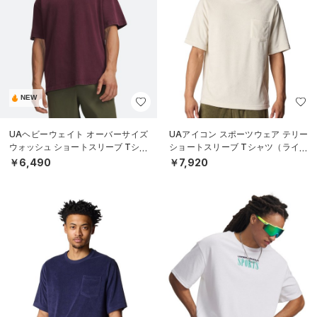
NEW
UAヘビーウェイト オーバーサイズ
UAアイコン スポーツウェア テリー
ウォッシュ ショートスリーブ Tシャ
ショートスリーブ Tシャツ（ライフ
ツ（ライフスタイル/MEN）
スタイル/MEN）
￥6,490
￥7,920