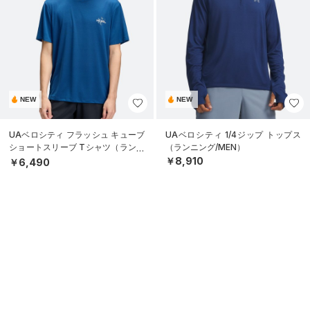
NEW
NEW
UAベロシティ フラッシュ キューブ
UAベロシティ 1/4ジップ トップス
ショートスリーブ Tシャツ（ランニ
（ランニング/MEN）
ング/MEN）
￥8,910
￥6,490