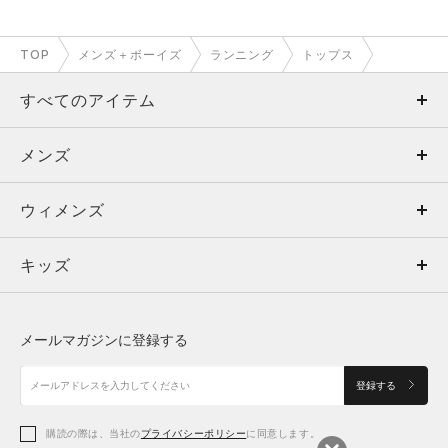
TOP
メンズ＋ボーイズ
ランニング
トップス
すべてのアイテム
メンズ
メンズ
ウィメンズ
トップス
ウィメンズ
キッズ
トップス
ボトムス
キッズ
トップス
ボトムス
シューズ
シューズ
メールマガジンに登録する
ボトムス
シューズ
アクセサリー
アクセサリー
登録する
シューズ
アクセサリー
購読の際は、当社の
プライバシーポリシー
に同意します。