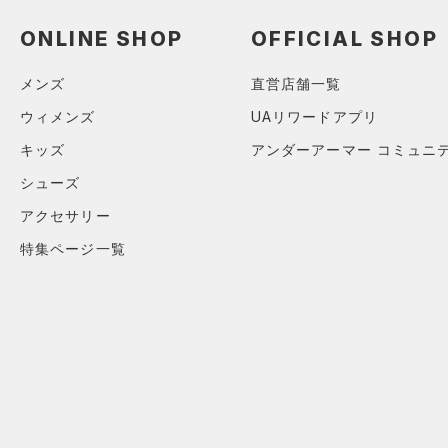
スウェット＆フリース
（0）
ロングTシャツ
ブルー
パープル
レッド
イエロー
（0）
サックパック
FLOW(フロー)
（0）
スポーツスタイルシューズ
在庫
（0）
アンダーウェア
ONLINE SHOP
OFFICIAL SHOP
（0）
パーカー&トレーナー
（0）
（0）
ウェストバッグ
HOVR(ホバー)
（0）
（0）
スカート
（0）
ジャケット
オレンジ
その他
（0）
在庫あり
サンダル
（0）
メンズ
直営店舗一覧
ダッフルバッグ
CHARGED(チャージド)
（0）
（0）
スイムウェア
（0）
ジャージ
MICRO G(マイクロＧ)
（0）
（0）
ウィメンズ
UAリワードアプリ
キャップ＆ビーニー
限定
（0）
ベスト
TRIBASE(トライベース)
キッズ
アンダーアーマー コミュニ
（0）
ベルト
（0）
直営限定
（52）
（0）
ダウン・コート
シューズ
（0）
グローブ・手袋
RUSH(ラッシュ)
（0）
公式サイト限定
（3）
（0）
スポーツブラ
アクセサリー
（0）
アイウェア
ISO-CHILL(アイソチル)
（0）
在庫残りわずか
（10）
（0）
セットアップ
特集ページ一覧
リストバンド＆ヘッドバンド
Tech(テック)
（0）
（0）
（0）
スイムウェア
コレクション
COLDGEAR ARMOUR(コール
（0）
スポーツマスク
ドギアアーマー)
（0）
プロジェクトロック
（0）
（0）
ソックス
HEATGEAR ARMOUR(ヒート
ステフィン・カリー
（0）
ギアアーマー)
（0）
（0）
ネックウォーマー
アジア限定
（0）
STORM(ストーム)
（0）
（0）
スリーブ
COLDGEAR INFRARED(コー
（0）
タオル