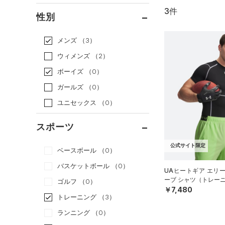
3件
通常価格
（3）
性別
セール
（0）
メンズ
（3）
ウィメンズ
（2）
ボーイズ
（0）
ガールズ
（0）
ユニセックス
（0）
スポーツ
公式サイト限定
ベースボール
（0）
バスケットボール
（0）
UAヒートギア エリ
ーブ シャツ（トレーニ
ゴルフ
（0）
￥7,480
トレーニング
（3）
ランニング
（0）