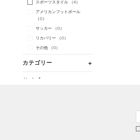
スポーツスタイル
（4）
アメリカンフットボール
（0）
サッカー
（0）
リカバリー
（0）
その他
（0）
カテゴリー
トップス
サイズ
ボトムス
すべてのトップス
カテゴリーを選択してください。
アクセサリー
カラー
すべてのボトムス
（1）
ベースレイヤー
シューズ
すべてのアクセサリー
（2）
レギンス&タイツ
（0）
Tシャツ
価格
すべてのシューズ
（0）
バックパック
（0）
ショートパンツ
（0）
タンクトップ
ブラック
ホワイト
ブラウン
グリーン
（0）
スポーツシューズ
ショルダー＆トートバッグ
（0）
パンツ(ロングパンツ)
（0）
ポロシャツ
テクノロジー
（0）
（0）
スパイク
～
円
円
（0）