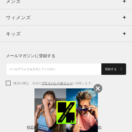
メンズ
メンズ
ウィメンズ
トップス
ウィメンズ
キッズ
トップス
ボトムス
キッズ
トップス
ボトムス
シューズ
シューズ
メールマガジンに登録する
ボトムス
シューズ
アクセサリー
アクセサリー
登録する
シューズ
アクセサリー
購読の際は、当社の
プライバシーポリシー
に同意します。
アクセサリー
スポーツブラ
レギンス＆タイツ
特定商取引法に基づく通販の表記
会員規約