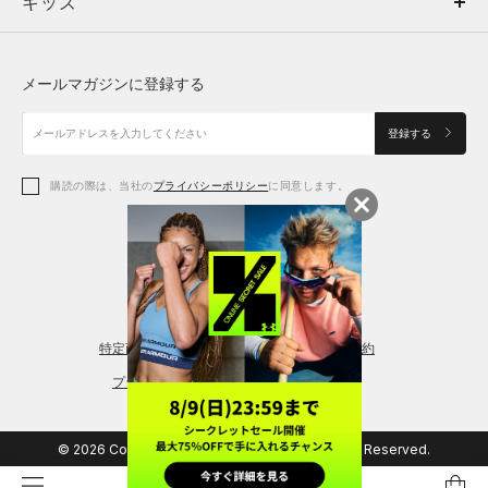
キッズ
トップス
ボトムス
キッズ
トップス
ボトムス
シューズ
シューズ
メールマガジンに登録する
ボトムス
シューズ
アクセサリー
アクセサリー
登録する
シューズ
アクセサリー
購読の際は、当社の
プライバシーポリシー
に同意します。
アクセサリー
スポーツブラ
レギンス＆タイツ
特定商取引法に基づく通販の表記
会員規約
プライバシーポリシー
© 2026 Copyright DOME Corporation. All Rights Reserved.