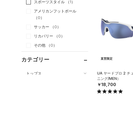
スポーツスタイル
（1）
アメリカンフットボール
（0）
サッカー
（0）
リカバリー
（0）
その他
（0）
カテゴリー
直営限定
トップス
UA ヤードプロ 2 
ニング/MEN）
ボトムス
すべてのトップス
￥18,700
アクセサリー
すべてのボトムス
（66）
ベースレイヤー
すべてのアクセサリー
（25）
レギンス&タイツ
（116）
Tシャツ
（24）
バックパック
（67）
ショートパンツ
（34）
タンクトップ
ショルダー＆トートバッグ
（27）
パンツ(ロングパンツ)
（10）
ポロシャツ
（2）
（4）