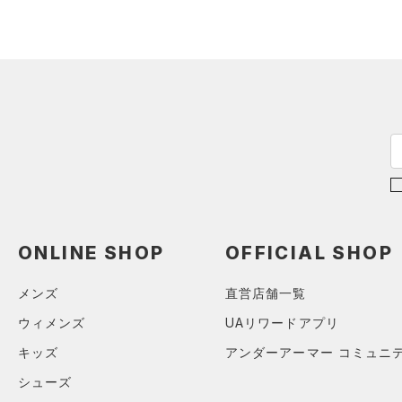
スウェット＆フリース
（19）
ロングTシャツ
（8）
サックパック
（32）
アンダーウェア
（9）
パーカー&トレーナー
（4）
ウェストバッグ
（0）
スカート
（20）
ジャケット
（15）
ダッフルバッグ
（7）
スイムウェア
（13）
ジャージ
（14）
キャップ＆ビーニー
（1）
ベスト
（0）
ベルト
（1）
ダウン・コート
（2）
グローブ・手袋
（0）
スポーツブラ
（7）
アイウェア
（3）
セットアップ
リストバンド＆ヘッドバンド
（5）
（2）
スイムウェア
ONLINE SHOP
OFFICIAL SHOP
（0）
スポーツマスク
メンズ
直営店舗一覧
（26）
ソックス
ウィメンズ
UAリワードアプリ
（0）
ネックウォーマー
キッズ
アンダーアーマー コミュニ
（2）
スリーブ
シューズ
（6）
タオル