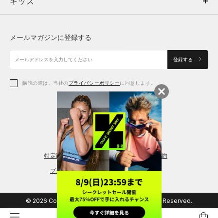
キッズ
トップス
ボトムス
キッズ
トップス
ボトムス
シューズ
シューズ
メールマガジンに登録する
ボトムス
シューズ
アクセサリー
アクセサリー
登録する
シューズ
アクセサリー
購読の際は、当社の
プライバシーポリシー
に同意します。
アクセサリー
スポーツブラ
レギンス＆タイツ
特定商取引法に基づく通販の表記
会員規約
プライバシーポリシー
© 2026 Copyright DOME Corporation. All Rights Reserved.