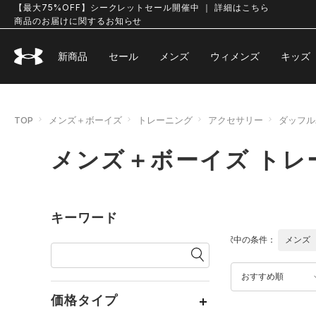
【最大75%OFF】シークレットセール開催中 ｜ 詳細はこちら
商品のお届けに関するお知らせ
新商品
セール
メンズ
ウィメンズ
キッズ
TOP
メンズ＋ボーイズ
トレーニング
アクセサリー
ダッフル
メンズ＋ボーイズ トレ
キーワード
選択中の条件：
メンズ
おすすめ順
価格タイプ