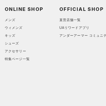
スウェット＆フリース
（0）
ロングTシャツ
（0）
サックパック
（0）
アンダーウェア
ONLINE SHOP
OFFICIAL SHOP
（0）
パーカー&トレーナー
（0）
ウェストバッグ
（0）
スカート
（0）
ジャケット
（0）
メンズ
直営店舗一覧
ダッフルバッグ
（0）
スイムウェア
（0）
ジャージ
（0）
ウィメンズ
UAリワードアプリ
キャップ＆ビーニー
（0）
ベスト
キッズ
アンダーアーマー コミュニ
（0）
ベルト
（0）
ダウン・コート
シューズ
（0）
グローブ・手袋
（0）
スポーツブラ
アクセサリー
（0）
アイウェア
（0）
セットアップ
特集ページ一覧
リストバンド＆ヘッドバンド
（0）
（0）
スイムウェア
（0）
スポーツマスク
（0）
ソックス
（0）
ネックウォーマー
（0）
スリーブ
（0）
タオル