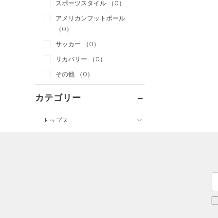
スポーツスタイル
（0）
アメリカンフットボール
（0）
サッカー
（0）
リカバリー
（0）
その他
（0）
カテゴリー
トップス
ボトムス
すべてのトップス
アクセサリー
すべてのボトムス
（1）
ベースレイヤー
すべてのアクセサリー
（0）
レギンス&タイツ
（1）
Tシャツ
（0）
バックパック
（0）
ショートパンツ
（1）
タンクトップ
ショルダー＆トートバッグ
（0）
パンツ(ロングパンツ)
（0）
ポロシャツ
（0）
（0）