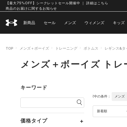
【最大75%OFF】シークレットセール開催中 ｜ 詳細はこちら
商品のお届けに関するお知らせ
新商品
セール
メンズ
ウィメンズ
キッズ
TOP
メンズ＋ボーイズ
トレーニング
ボトムス
レギンス&タ
メンズ＋ボーイズ トレ
キーワード
選択中の条件：
メンズ
新着順
価格タイプ