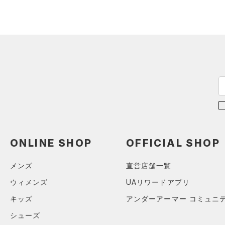
スウェット＆フリース
（3）
ロングTシャツ
（2）
アンダーウェア
（0）
パーカー&トレーナー
（0）
スカート
（0）
ジャケット
（0）
スイムウェア
（0）
ジャージ
（0）
ベスト
アクセサリー
シューズ
（0）
ダウン・コート
すべてのアクセサリー
（0）
スポーツブラ
すべてのシューズ
（1）
バックパック
サイズ
（0）
（3）
セットアップ
スポーツシューズ
ショルダー＆トートバッグ
（0）
YXS(120cm)
カラー
（0）
（0）
スイムウェア
スパイク
ONLINE SHOP
OFFICIAL SHOP
YS(130cm)
（0）
サックパック
スポーツスタイルシューズ
YM(140cm)
（0）
メンズ
直営店舗一覧
（0）
ウェストバッグ
ブラック
ホワイト
ブラウン
グリーン
YL(150cm)
（0）
ウィメンズ
UAリワードアプリ
サンダル
（0）
ダッフルバッグ
YXL(160cm)
キッズ
アンダーアーマー コミュニ
（3）
キャップ＆ビーニー
XS
ブルー
パープル
レッド
イエロー
シューズ
（0）
ベルト
S