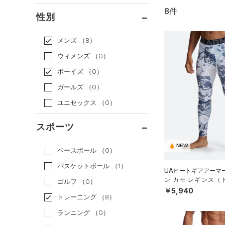
8件
通常価格
（7）
性別
セール
（1）
メンズ
（8）
ウィメンズ
（0）
ボーイズ
（0）
ガールズ
（0）
ユニセックス
（0）
スポーツ
NEW
ベースボール
（0）
バスケットボール
（1）
UAヒートギアアーマ
ン カモ レギンス（
ゴルフ
（0）
N）
￥5,940
トレーニング
（8）
ランニング
（0）