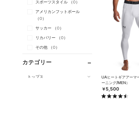
スポーツスタイル
（0）
アメリカンフットボール
（0）
サッカー
（0）
リカバリー
（0）
その他
（0）
カテゴリー
トップス
UAヒートギアアーマ
ーニング/MEN）
ボトムス
すべてのトップス
￥5,500
すべてのボトムス
（21）
ベースレイヤー
（8）
レギンス&タイツ
（20）
Tシャツ
（1）
ショートパンツ
（8）
タンクトップ
（0）
パンツ(ロングパンツ)
（3）
ポロシャツ
（0）