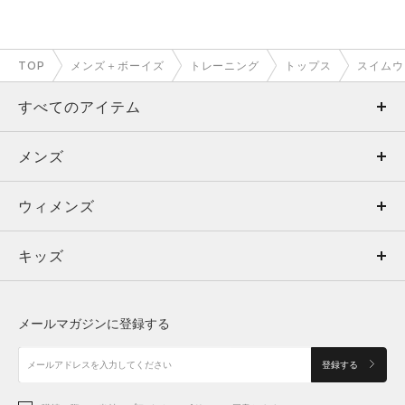
TOP
メンズ＋ボーイズ
トレーニング
トップス
スイムウ
すべてのアイテム
メンズ
メンズ
ウィメンズ
トップス
ウィメンズ
キッズ
トップス
ボトムス
キッズ
トップス
ボトムス
シューズ
シューズ
メールマガジンに登録する
ボトムス
シューズ
アクセサリー
アクセサリー
登録する