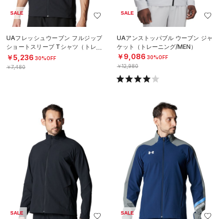
SALE
SALE
UAフレッシュウーブン フルジップ
UAアンストッパブル ウーブン ジャ
ショートスリーブ Tシャツ（トレー
ケット（トレーニング/MEN）
ニング/MEN）
￥9,086
￥5,236
30%OFF
30%OFF
￥12,980
￥7,480
SALE
SALE