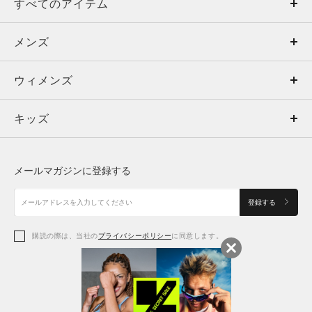
すべてのアイテム
メンズ
メンズ
ウィメンズ
トップス
ウィメンズ
キッズ
トップス
ボトムス
キッズ
トップス
ボトムス
シューズ
シューズ
メールマガジンに登録する
ボトムス
シューズ
アクセサリー
アクセサリー
登録する
シューズ
アクセサリー
購読の際は、当社の
プライバシーポリシー
に同意します。
アクセサリー
スポーツブラ