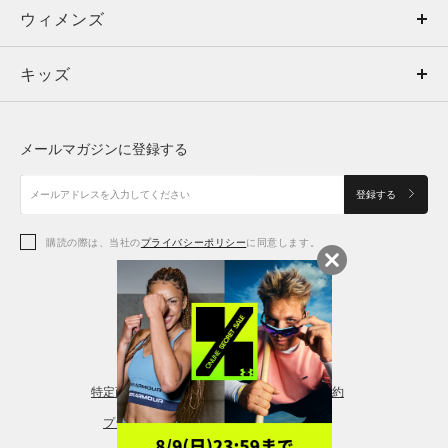
ウィメンズ
トップス
ウィメンズ
キッズ
トップス
ボトムス
キッズ
トップス
ボトムス
シューズ
シューズ
メールマガジンに登録する
ボトムス
シューズ
アクセサリー
アクセサリー
登録する
シューズ
アクセサリー
購読の際は、当社の
プライバシーポリシー
に同意します。
アクセサリー
スポーツブラ
レギンス＆タイツ
特定商取引法に基づく通販の表記
会員規約
プライバシーポリシー