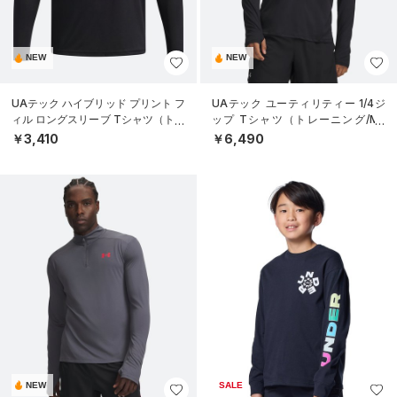
NEW
NEW
UAテック ハイブリッド プリント フ
UAテック ユーティリティー 1/4ジ
ィル ロングスリーブ Tシャツ（トレ
ップ Tシャツ（トレーニング/ME
ーニング/BOYS）
N）
￥3,410
￥6,490
NEW
SALE