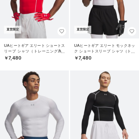
直営限定
直営限定
UAヒートギア エリート ショートス
UAヒートギア エリート モックネッ
リーブ シャツ（トレーニング/ME
ク ショートスリーブ シャツ（トレ
N）
ーニング/MEN）
￥7,480
￥7,480