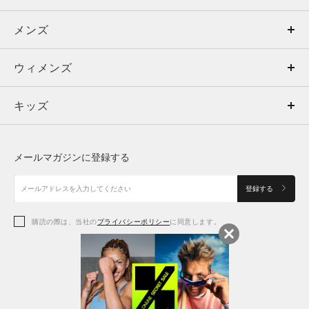
メンズ
メンズ
ウィメンズ
トップス
ウィメンズ
キッズ
トップス
ボトムス
キッズ
トップス
ボトムス
シューズ
シューズ
メールマガジンに登録する
ボトムス
シューズ
アクセサリー
アクセサリー
登録する
シューズ
アクセサリー
購読の際は、当社の
プライバシーポリシー
に同意します。
アクセサリー
スポーツブラ
レギンス＆タイツ