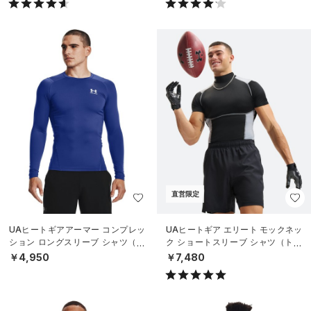
直営限定
UAヒートギアアーマー コンプレッ
UAヒートギア エリート モックネッ
ション ロングスリーブ シャツ（ト
ク ショートスリーブ シャツ（トレ
レーニング/MEN）
ーニング/MEN）
￥4,950
￥7,480