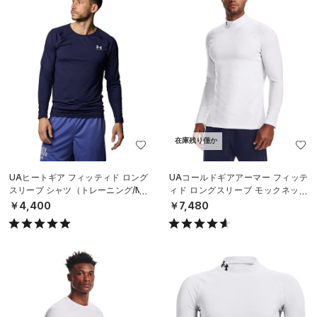
在庫残り僅か
UAヒートギア フィッティド ロング
UAコールドギアアーマー フィッテ
スリーブ シャツ（トレーニング/ME
ィド ロングスリーブ モックネック
N）
シャツ（トレーニング/MEN）
￥4,400
￥7,480