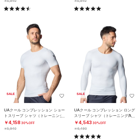
￥5,940
￥5,940
SALE
SALE
UAクール コンプレッション ショー
UAクール コンプレッション ロング
トスリーブ シャツ（トレーニング/
スリーブ シャツ（トレーニング/ME
MEN）
N）
￥4,158
￥4,543
30%OFF
30%OFF
￥5,940
￥6,490