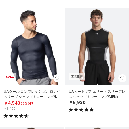
SALE
直営限定
UAクール コンプレッション ロング
UAヒートギア エリート スリーブレ
スリーブ シャツ（トレーニング/ME
ス シャツ（トレーニング/MEN）
N）
￥6,930
￥4,543
30%OFF
￥6,490