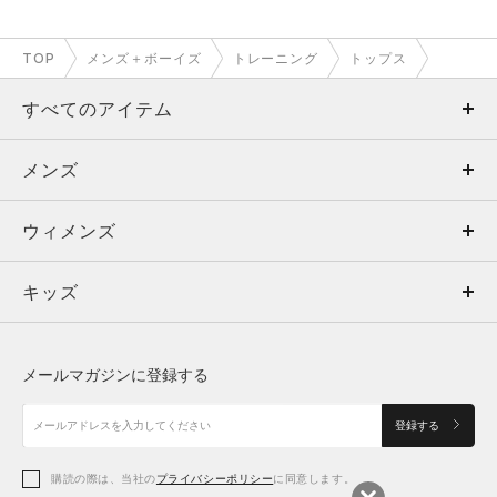
TOP
メンズ＋ボーイズ
トレーニング
トップス
すべてのアイテム
メンズ
メンズ
ウィメンズ
トップス
ウィメンズ
キッズ
トップス
ボトムス
キッズ
トップス
ボトムス
シューズ
シューズ
メールマガジンに登録する
ボトムス
シューズ
アクセサリー
アクセサリー
登録する
シューズ
アクセサリー
購読の際は、当社の
プライバシーポリシー
に同意します。