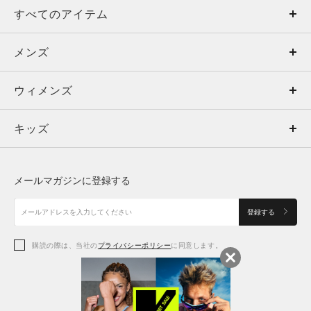
すべてのアイテム
メンズ
メンズ
ウィメンズ
トップス
ウィメンズ
キッズ
トップス
ボトムス
キッズ
トップス
ボトムス
シューズ
シューズ
メールマガジンに登録する
ボトムス
シューズ
アクセサリー
アクセサリー
登録する
シューズ
アクセサリー
購読の際は、当社の
プライバシーポリシー
に同意します。
アクセサリー
スポーツブラ