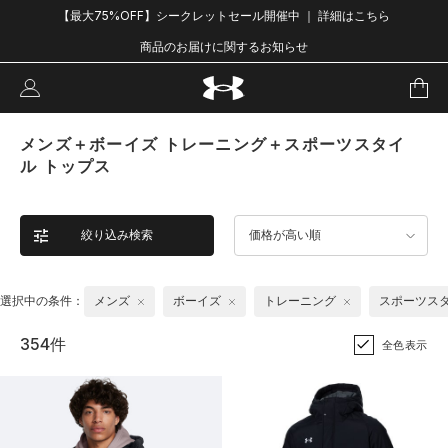
【最大75%OFF】シークレットセール開催中 ｜ 詳細はこちら
商品のお届けに関するお知らせ
メンズ＋ボーイズ トレーニング＋スポーツスタイ
ル トップス
絞り込み検索
価格が高い順
選択中の条件：
メンズ
ボーイズ
トレーニング
スポーツス
354件
全色表示