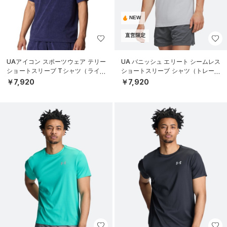
NEW
直営限定
UAアイコン スポーツウェア テリー
UA バニッシュ エリート シームレス
ショートスリーブ Tシャツ（ライフ
ショートスリーブ シャツ（トレーニ
スタイル/MEN）
ング/MEN）
￥7,920
￥7,920