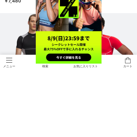
￥7,480
￥7,480
検索
お気に入りリスト
カート
メニュー
直営限定
直営限定
UAヒートギア エリート ショートス
UAヒートギア エリート ショートス
リーブ シャツ（トレーニング/ME
リーブ シャツ（トレーニング/ME
N）
N）
￥7,480
￥7,480