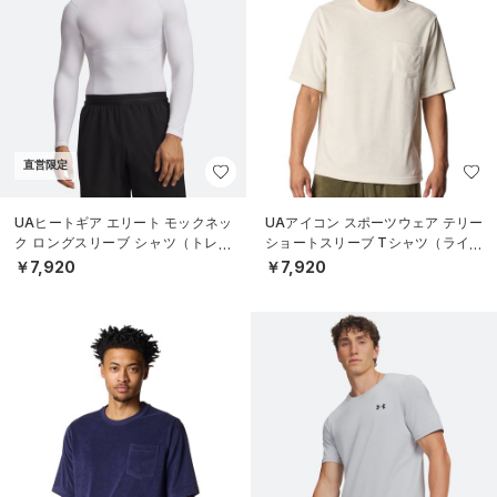
直営限定
UAヒートギア エリート モックネッ
UAアイコン スポーツウェア テリー
ク ロングスリーブ シャツ（トレー
ショートスリーブ Tシャツ（ライフ
ニング/MEN）
スタイル/MEN）
￥7,920
￥7,920