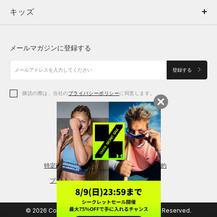
キッズ
トップス
ボトムス
キッズ
トップス
ボトムス
シューズ
シューズ
メールマガジンに登録する
ボトムス
シューズ
アクセサリー
アクセサリー
登録する
シューズ
アクセサリー
購読の際は、当社の
プライバシーポリシー
に同意します。
アクセサリー
スポーツブラ
レギンス＆タイツ
特定商取引法に基づく通販の表記
会員規約
プライバシーポリシー
© 2026 Copyright DOME Corporation. All Rights Reserved.