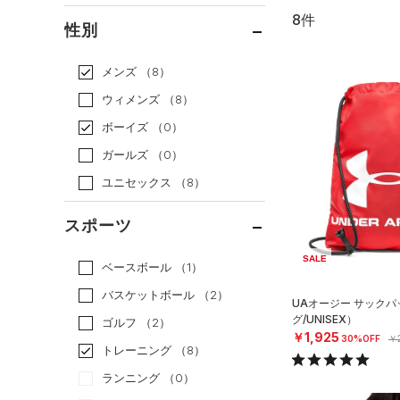
8件
通常価格
（6）
性別
セール
（2）
メンズ
（8）
ウィメンズ
（8）
ボーイズ
（0）
ガールズ
（0）
ユニセックス
（8）
スポーツ
SALE
ベースボール
（1）
バスケットボール
（2）
UAオージー サック
グ/UNISEX）
ゴルフ
（2）
￥1,925
30%OFF
￥2
トレーニング
（8）
ランニング
（0）