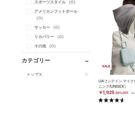
スポーツスタイル
（0）
アメリカンフットボール
（0）
サッカー
（0）
リカバリー
（0）
その他
（0）
カテゴリー
SALE
トップス
UAコンテイン マイ
ボトムス
すべてのトップス
ニング/UNISEX）
￥1,925
アクセサリー
30%OFF
￥2
すべてのボトムス
（66）
ベースレイヤー
すべてのアクセサリー
（25）
レギンス&タイツ
（119）
Tシャツ
（24）
バックパック
（70）
ショートパンツ
（34）
タンクトップ
ショルダー＆トートバッグ
（31）
パンツ(ロングパンツ)
（10）
ポロシャツ
（2）
（5）