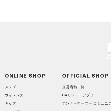
スウェット＆フリース
（21）
ロングTシャツ
（8）
サックパック
（31）
アンダーウェア
（9）
パーカー&トレーナー
（4）
ウェストバッグ
（0）
スカート
（20）
ジャケット
（15）
ダッフルバッグ
（7）
スイムウェア
（15）
ジャージ
（14）
キャップ＆ビーニー
（1）
ベスト
（0）
ベルト
（1）
ダウン・コート
（2）
グローブ・手袋
（0）
スポーツブラ
（7）
アイウェア
（3）
セットアップ
リストバンド＆ヘッドバンド
（5）
（2）
スイムウェア
ONLINE SHOP
OFFICIAL SHOP
（0）
スポーツマスク
（28）
ソックス
メンズ
直営店舗一覧
（0）
ネックウォーマー
ウィメンズ
UAリワードアプリ
（2）
スリーブ
キッズ
アンダーアーマー コミュニ
（6）
タオル