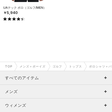
UAテック ポロ（ゴルフ/MEN）
￥5,940
TOP
メンズ＋ボーイズ
ゴルフ
トップス
ポロシャツ＋パ
すべてのアイテム
メンズ
メンズ
ウィメンズ
トップス
ウィメンズ