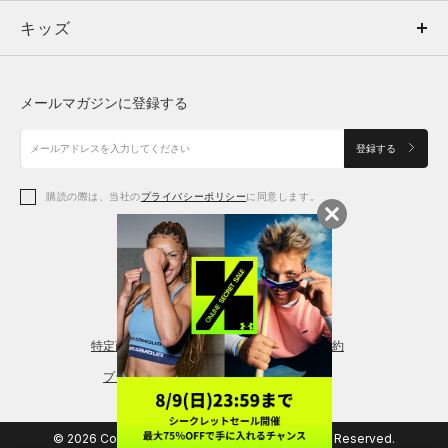
キッズ
トップス
ボトムス
キッズ
トップス
ボトムス
シューズ
シューズ
メールマガジンに登録する
ボトムス
シューズ
アクセサリー
アクセサリー
登録する
シューズ
アクセサリー
購読の際は、当社の
プライバシーポリシー
に同意します。
アクセサリー
スポーツブラ
レギンス＆タイツ
特定商取引法に基づく通販の表記
会員規約
プライバシーポリシー
© 2026 Copyright DOME Corporation. All Rights Reserved.