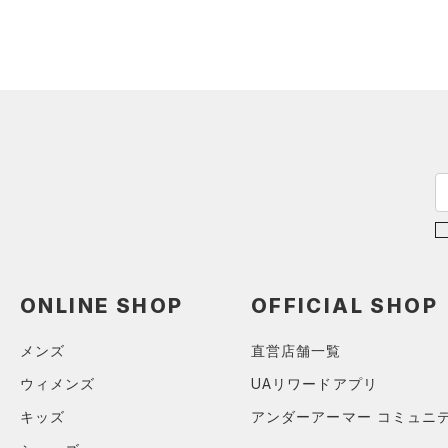
（0）
ロングTシャツ
（0）
パーカー&トレーナー
（2）
ジャケット
（0）
ジャージ
（0）
ベスト
（0）
ダウン・コート
（0）
スポーツブラ
（0）
セットアップ
（0）
スイムウェア
ONLINE SHOP
OFFICIAL SHOP
ボトムス
アクセサリー
メンズ
直営店舗一覧
すべてのボトムス
シューズ
ウィメンズ
UAリワードアプリ
すべてのアクセサリー
（0）
レギンス&タイツ
すべてのシューズ
（0）
キッズ
アンダーアーマー コミュニ
バックパック
（6）
ショートパンツ
サイズ
（3）
スポーツシューズ
ショルダー＆トートバッグ