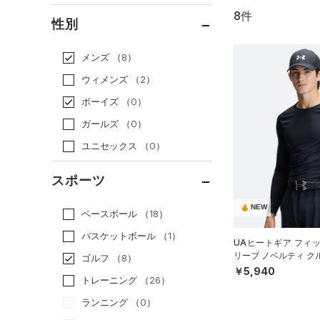
8件
通常価格
（4）
性別
セール
（4）
メンズ
（8）
ウィメンズ
（2）
ボーイズ
（0）
ガールズ
（0）
ユニセックス
（0）
スポーツ
NEW
ベースボール
（18）
バスケットボール
（1）
UAヒートギア フィ
リーブ ノベルティ ク
ゴルフ
（8）
（ゴルフ/MEN）
￥5,940
トレーニング
（26）
ランニング
（0）