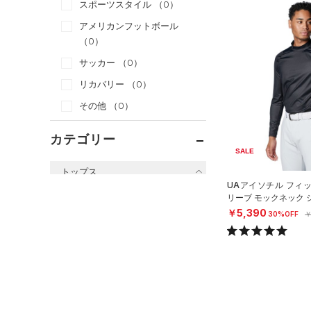
スポーツスタイル
（0）
アメリカンフットボール
（0）
サッカー
（0）
リカバリー
（0）
その他
（0）
カテゴリー
SALE
トップス
UAアイソチル フィ
すべてのトップス
リーブ モックネック 
EN）
￥5,390
30%OFF
￥
（8）
ベースレイヤー
（0）
Tシャツ
（0）
タンクトップ
（10）
ポロシャツ