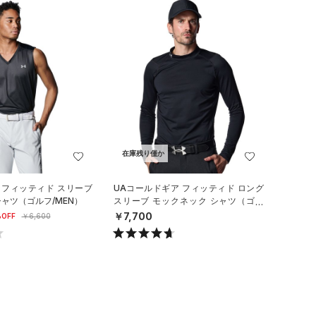
在庫残り僅か
 フィッティド スリーブ
UAコールドギア フィッティド ロング
シャツ（ゴルフ/MEN）
スリーブ モックネック シャツ（ゴル
フ/MEN）
￥7,700
OFF
￥6,600