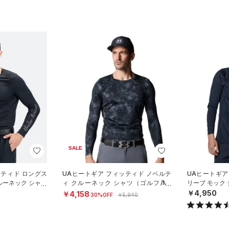
SALE
ッティド ロングス
UAヒートギア フィッティド ノベルテ
UAヒートギア
ルーネック シャツ
ィ クルーネック シャツ（ゴルフ/ME
リーブ モック 
N）
￥4,950
￥4,158
30%OFF
￥5,940