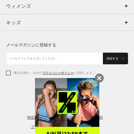
ウィメンズ
トップス
ウィメンズ
キッズ
トップス
ボトムス
キッズ
トップス
ボトムス
シューズ
シューズ
メールマガジンに登録する
ボトムス
シューズ
アクセサリー
アクセサリー
登録する
シューズ
アクセサリー
購読の際は、当社の
プライバシーポリシー
に同意します。
アクセサリー
スポーツブラ
レギンス＆タイツ
特定商取引法に基づく通販の表記
会員規約
プライバシーポリシー