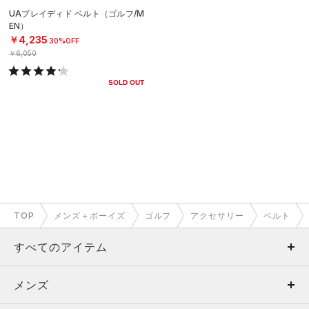
UAブレイディド ベルト（ゴルフ/M
EN）
￥4,235
30%OFF
￥6,050
SOLD OUT
TOP
メンズ＋ボーイズ
ゴルフ
アクセサリー
ベルト
すべてのアイテム
メンズ
メンズ