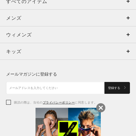
すべてのアイテム
メンズ
メンズ
ウィメンズ
トップス
ウィメンズ
キッズ
トップス
ボトムス
キッズ
トップス
ボトムス
シューズ
シューズ
メールマガジンに登録する
ボトムス
シューズ
アクセサリー
アクセサリー
登録する
シューズ
アクセサリー
購読の際は、当社の
プライバシーポリシー
に同意します。
アクセサリー
スポーツブラ