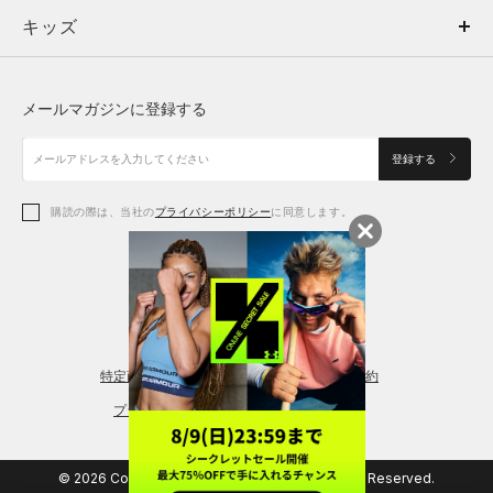
キッズ
トップス
ボトムス
キッズ
トップス
ボトムス
シューズ
シューズ
メールマガジンに登録する
ボトムス
シューズ
アクセサリー
アクセサリー
登録する
シューズ
アクセサリー
購読の際は、当社の
プライバシーポリシー
に同意します。
アクセサリー
スポーツブラ
レギンス＆タイツ
特定商取引法に基づく通販の表記
会員規約
プライバシーポリシー
© 2026 Copyright DOME Corporation. All Rights Reserved.