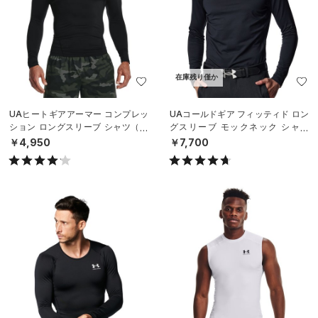
在庫残り僅か
UAヒートギアアーマー コンプレッ
UAコールドギア フィッティド ロン
ション ロングスリーブ シャツ（ト
グスリーブ モックネック シャツ
レーニング/MEN）
（ゴルフ/MEN）
￥4,950
￥7,700