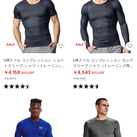
SALE
SALE
UAクール コンプレッション ショー
UAクール コンプレッション ロング
トスリーブ シャツ（トレーニング/
スリーブ シャツ（トレーニング/ME
MEN）
N）
￥4,158
￥4,543
30%OFF
30%OFF
￥5,940
￥6,490