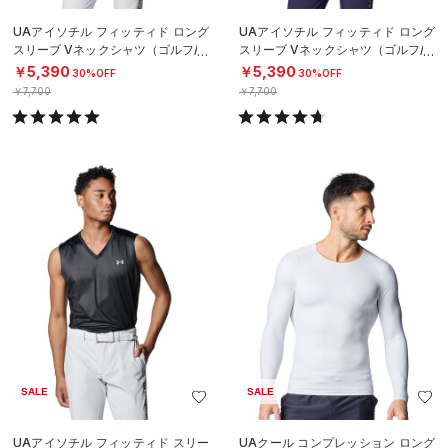
UAアイソチル フィッティド ロング
UAアイソチル フィッティド ロング
スリーブ Vネックシャツ（ゴルフ/M
スリーブ Vネックシャツ（ゴルフ/M
EN）
EN）
￥5,390
￥5,390
30%OFF
30%OFF
￥7,700
￥7,700
SALE
SALE
UAアイソチル フィッティド スリー
UAクール コンプレッション ロング