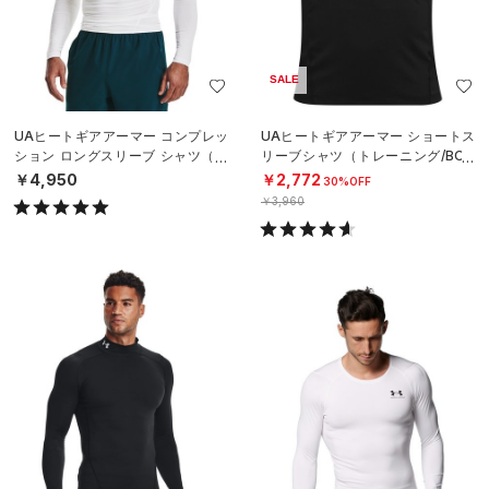
SALE
UAヒートギアアーマー コンプレッ
UAヒートギアアーマー ショートス
ション ロングスリーブ シャツ（ト
リーブシャツ（トレーニング/BOY
レーニング/MEN）
S）
￥4,950
￥2,772
30%OFF
￥3,960