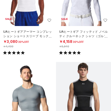
SALE
SALE
UAヒートギアアーマー コンプレッ
UAヒートギア フィッティド ノベル
ション ショートスリーブ モックネ
ティ クルーネック シャツ（ゴルフ/
ック シャツ（トレーニング/MEN）
MEN）
￥3,080
￥4,158
30%OFF
30%OFF
￥4,400
￥5,940