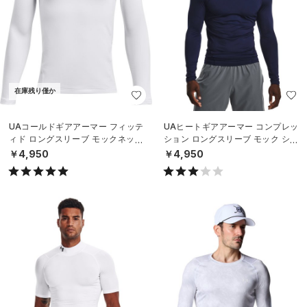
在庫残り僅か
UAコールドギアアーマー フィッテ
UAヒートギアアーマー コンプレッ
ィド ロングスリーブ モックネック
ション ロングスリーブ モック シャ
シャツ（トレーニング/BOYS）
ツ（トレーニング/MEN）
￥4,950
￥4,950