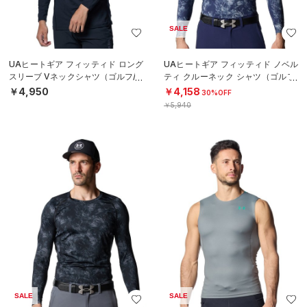
SALE
UAヒートギア フィッティド ロング
UAヒートギア フィッティド ノベル
スリーブ Vネックシャツ（ゴルフ/M
ティ クルーネック シャツ（ゴルフ/
EN）
MEN）
￥4,950
￥4,158
30%OFF
￥5,940
SALE
SALE