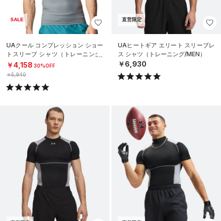
SALE
直営限定
UAクール コンプレッション ショー
UAヒートギア エリート スリーブレ
トスリーブ シャツ（トレーニング/
ス シャツ（トレーニング/MEN）
MEN）
￥6,930
￥4,158
30%OFF
￥5,940