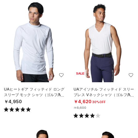
SALE
UAヒートギア フィッティド ロング
UAアイソチル フィッティド スリー
スリーブ モック シャツ（ゴルフ/ME
ブレス Vネックシャツ（ゴルフ/ME
N）
N）
￥4,950
￥4,620
30%OFF
￥6,600