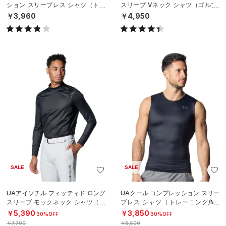
ション スリーブレス シャツ（トレ
スリーブ Vネック シャツ（ゴルフ/
ーニング/MEN）
MEN）
￥3,960
￥4,950
SALE
SALE
UAアイソチル フィッティド ロング
UAクール コンプレッション スリー
スリーブ モックネック シャツ（ゴ
ブレス シャツ（トレーニング/ME
ルフ/MEN）
N）
￥5,390
￥3,850
30%OFF
30%OFF
￥7,700
￥5,500