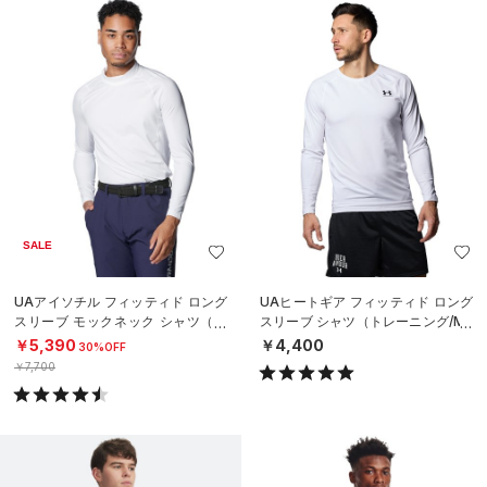
SALE
UAアイソチル フィッティド ロング
UAヒートギア フィッティド ロング
スリーブ モックネック シャツ（ゴ
スリーブ シャツ（トレーニング/ME
ルフ/MEN）
N）
￥5,390
￥4,400
30%OFF
￥7,700