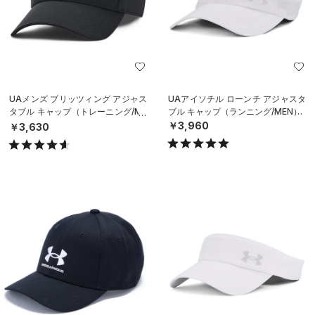
UAメンズ ブリッツィング アジャス
UAアイソチル ローンチ アジャスタ
タブル キャップ（トレーニング/ME
ブル キャップ（ランニング/MEN）
N）
￥3,960
￥3,630