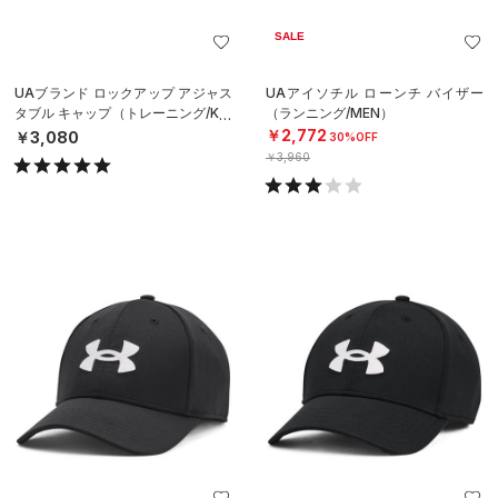
SALE
UAブランド ロックアップ アジャス
UAアイソチル ローンチ バイザー
タブル キャップ（トレーニング/KID
（ランニング/MEN）
S）
￥2,772
￥3,080
30%OFF
￥3,960