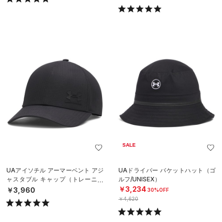
SALE
UAアイソチル アーマーベント アジ
UAドライバー バケットハット（ゴ
ャスタブル キャップ（トレーニン
ルフ/UNISEX）
グ/MEN）
￥3,234
￥3,960
30%OFF
￥4,620