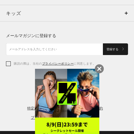
キッズ
トップス
ボトムス
キッズ
トップス
ボトムス
シューズ
シューズ
メールマガジンに登録する
ボトムス
シューズ
アクセサリー
アクセサリー
登録する
シューズ
アクセサリー
購読の際は、当社の
プライバシーポリシー
に同意します。
アクセサリー
スポーツブラ
レギンス＆タイツ
特定商取引法に基づく通販の表記
会員規約
プライバシーポリシー