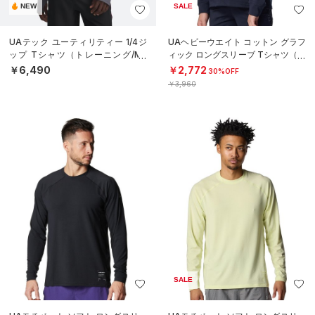
NEW
SALE
UAテック ユーティリティー 1/4ジ
UAヘビーウエイト コットン グラフ
ップ Tシャツ（トレーニング/ME
ィック ロングスリーブ Tシャツ（ト
N）
レーニング/BOYS）
￥6,490
￥2,772
30%OFF
￥3,960
SALE