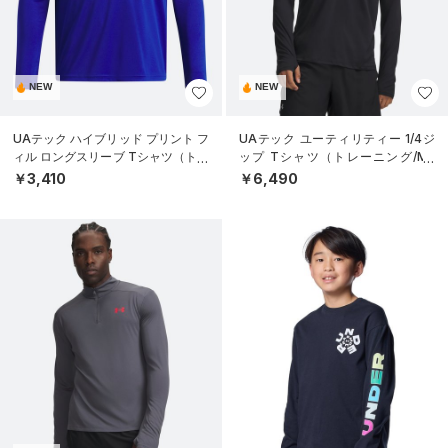
NEW
NEW
UAテック ハイブリッド プリント フ
UAテック ユーティリティー 1/4ジ
ィル ロングスリーブ Tシャツ（トレ
ップ Tシャツ（トレーニング/ME
ーニング/BOYS）
N）
￥3,410
￥6,490