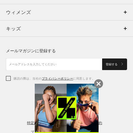
ウィメンズ
トップス
ウィメンズ
キッズ
トップス
ボトムス
キッズ
トップス
ボトムス
シューズ
シューズ
メールマガジンに登録する
ボトムス
シューズ
アクセサリー
アクセサリー
登録する
シューズ
アクセサリー
購読の際は、当社の
プライバシーポリシー
に同意します。
アクセサリー
スポーツブラ
レギンス＆タイツ
特定商取引法に基づく通販の表記
会員規約
プライバシーポリシー