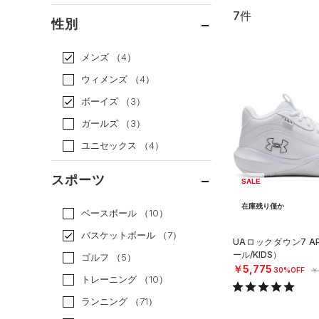
7件
通常価格
（2）
性別
セール
（5）
メンズ
（4）
ウィメンズ
（4）
ボーイズ
（3）
ガールズ
（3）
ユニセックス
（4）
スポーツ
SALE
在庫残り僅か
ベースボール
（10）
バスケットボール
（7）
UAロックダウン7 
ール/KIDS）
ゴルフ
（5）
￥5,775
30%OFF
￥
トレーニング
（10）
ランニング
（71）