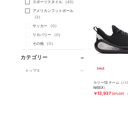
スポーツスタイル
（43）
アメリカンフットボール
（2）
サッカー
（0）
リカバリー
（0）
その他
（0）
カテゴリー
SALE
トップス
ボトムス
すべてのトップス
カリー12 チーム（バ
アクセサリー
NISEX）
すべてのボトムス
（2）
ベースレイヤー
￥13,937
30%OFF
シューズ
すべてのアクセサリー
（3）
レギンス&タイツ
（26）
Tシャツ
すべてのシューズ
（1）
バックパック
（18）
ショートパンツ
（4）
タンクトップ
（7）
スポーツシューズ
ショルダー＆トートバッグ
（3）
パンツ(ロングパンツ)
（0）
ポロシャツ
（0）
（0）
スパイク
（0）