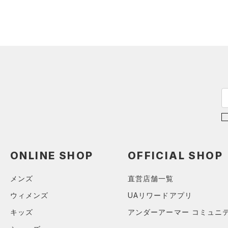
スウェット＆フリース
（2）
ロングTシャツ
（2）
サックパック
スポーツスタイルシューズ
（0）
アンダーウェア
（1）
パーカー&トレーナー
（0）
（0）
ウェストバッグ
（0）
スカート
（0）
ジャケット
（0）
サンダル
（0）
ダッフルバッグ
（0）
スイムウェア
（1）
ジャージ
（0）
キャップ＆ビーニー
サイズ
（0）
ベスト
（0）
ベルト
（0）
ダウン・コート
16.5
（0）
グローブ・手袋
カラー
（0）
スポーツブラ
17.0
（0）
アイウェア
（0）
セットアップ
17.5
価格
リストバンド＆ヘッドバンド
ブラック
ホワイト
ブラウン
グリーン
（0）
18.0
（0）
スイムウェア
ONLINE SHOP
OFFICIAL SHOP
テクノロジー
18.5
（0）
スポーツマスク
～
円
円
19.0
ブルー
パープル
レッド
イエロー
（10）
ソックス
メンズ
直営店舗一覧
FLOW(フロー)
（3）
在庫
19.5
（0）
ネックウォーマー
ウィメンズ
UAリワードアプリ
HOVR(ホバー)
（0）
20.0
オレンジ
その他
（0）
在庫あり
スリーブ
CHARGED(チャージド)
（0）
限定
キッズ
アンダーアーマー コミュニ
20.5
（0）
タオル
MICRO G(マイクロＧ)
（0）